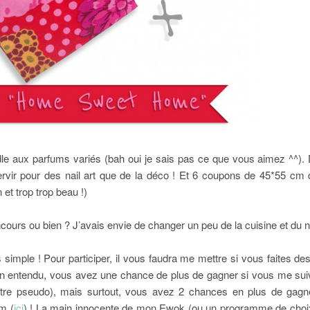
le aux parfums variés (bah oui je sais pas ce que vous aimez ^^).
rvir pour des nail art que de la déco ! Et 6 coupons de 45*55 cm d
et trop trop beau !)
cours ou bien ? J’avais envie de changer un peu de la cuisine et du nai
simple ! Pour participer, il vous faudra me mettre si vous faites de
ien entendu, vous avez une chance de plus de gagner si vous me sui
votre pseudo), mais surtout, vous avez 2 chances en plus de gagn
am (
ici
) ! La main innocente de mon Ewok (ou un programme de choix 