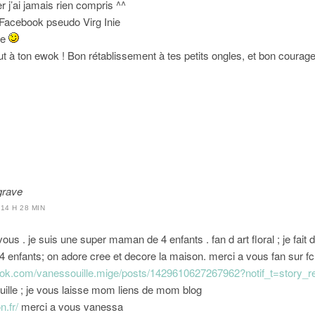
er j’ai jamais rien compris ^^
 Facebook pseudo Virg Inie
ie
t à ton ewok ! Bon rétablissement à tes petits ongles, et bon courage
grave
14 H 28 MIN
vous . je suis une super maman de 4 enfants . fan d art floral ; je fai
 enfants; on adore cree et decore la maison. merci a vous fan sur 
ook.com/vanessouille.mige/posts/1429610627267962?notif_t=story_r
uille ; je vous laisse mom liens de mom blog
n.fr/
merci a vous vanessa