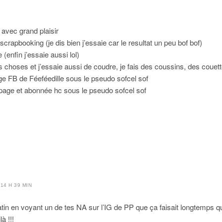
avec grand plaisir
 scrapbooking (je dis bien j’essaie car le resultat un peu bof bof)
e (enfin j’essaie aussi lol)
tes choses et j’essaie aussi de coudre, je fais des coussins, des couet
age FB de Féeféedille sous le pseudo sofcel sof
a page et abonnée hc sous le pseudo sofcel sof
14 H 39 MIN
in en voyant un de tes NA sur l’IG de PP que ça faisait longtemps qu
à !!!