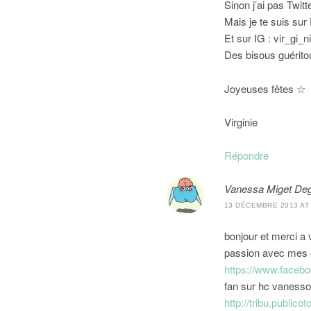
Sinon j’ai pas Twitt
Mais je te suis sur
Et sur IG : vir_gi_n
Des bisous guéritou
Joyeuses fêtes ☆
Virginie
Répondre
Vanessa Miget De
13 DÉCEMBRE 2013 AT 
bonjour et merci a 
passion avec mes 4
https://www.faceb
fan sur hc vanesso
http://tribu.publicoto