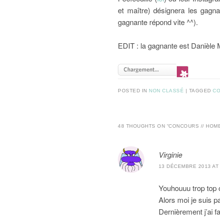
et maître) désignera les gagn
gagnante répond vite ^^).
EDIT : la gagnante est Danièle 
POSTED IN
NON CLASSÉ
|
TAGGED
C
48 THOUGHTS ON “
CONCOURS // HOM
Virginie
13 DÉCEMBRE 2013 AT 
Youhouuu trop top ce
Alors moi je suis p
Dernièrement j’ai fa