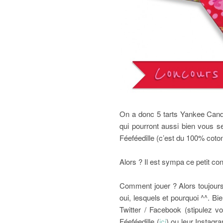
On a donc 5 tarts Yankee Cand
qui pourront aussi bien vous se
Féeféedille (c’est du 100% coton 
Alors ? Il est sympa ce petit con
Comment jouer ? Alors toujours 
oui, lesquels et pourquoi ^^. B
Twitter / Facebook (stipulez 
Féeféedille (
ici
) ou leur Instagr