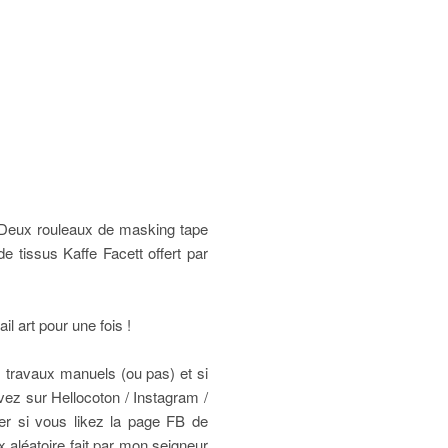
 Deux rouleaux de masking tape
e tissus Kaffe Facett offert par
l art pour une fois !
s travaux manuels (ou pas) et si
vez sur Hellocoton / Instagram /
er si vous likez la page FB de
aléatoire fait par mon seigneur