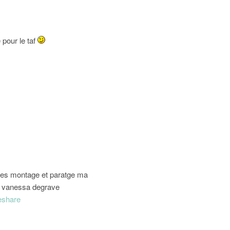
 pour le taf
t des montage et paratge ma
fc vanessa degrave
eshare