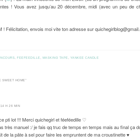
antes ! Vous avez jusqu’au 20 décembre, midi (avec un peu de chan
M ! Félicitation, envois moi vite ton adresse sur quichegirlblog@gmai
ONCOURS
,
FEEFEEDILLE
,
MASKING TAPE
,
YANKEE CANDLE
E SWEET HOME
”
14 H 26 MIN
 pti lot !!! Merci quichegirl et féeféedille ♡
as très manuel :/ je fais qq truc de temps en temps mais au final ça 
it de la pâte à sel pour faire les empruntent de ma croustinette ♥