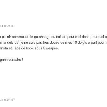
14 H 29 MIN
c plaisir comme tu dis ça change du nail art pour moi donc pourquoi p
manuels car je ne suis pas très doués de mes 10 doigts à part pour m
/ Insta et Face de book sous Sweapee.
ganniversaire !
14 H 35 MIN