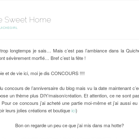
e Sweet Home
UICHEGIRL
 trop longtemps je sais… Mais c’est pas l’ambiance dans la Quiche
nt sévèrement morflé… Bref c’est la fête !
ie et de vie ici, moi je dis CONCOURS !!!!
 du concours de l’anniversaire du blog mais vu la date maintenant c’
pose un thème plus DIY/maison/création. Et attention, ce ne sont pas
 ! Pour ce concours j’ai acheté une partie moi-même et j’ai aussi eu l
ir leurs jolies créations et boutique
ici
)
Bon on regarde un peu ce que j’ai mis dans ma hotte?