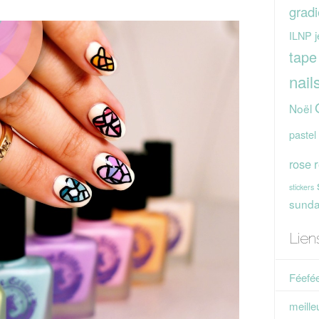
gradi
j
ILNP
tape
nail
Noël
pastel
rose
stickers
sunday
Lien
Féefée
meille