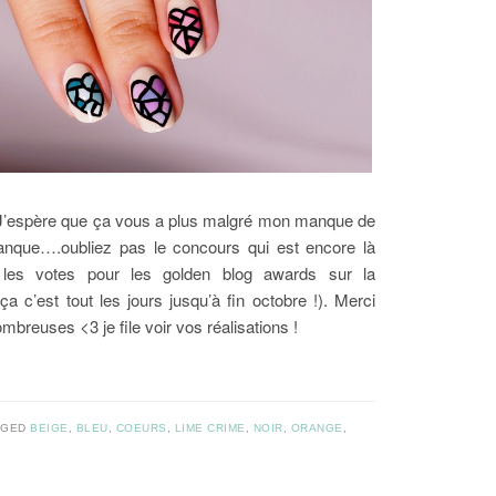
 ! J’espère que ça vous a plus malgré mon manque de
nque….oubliez pas le concours qui est encore là
 les votes pour les golden blog awards sur la
ça c’est tout les jours jusqu’à fin octobre !). Merci
ombreuses <3 je file voir vos réalisations !
GGED
BEIGE
,
BLEU
,
COEURS
,
LIME CRIME
,
NOIR
,
ORANGE
,