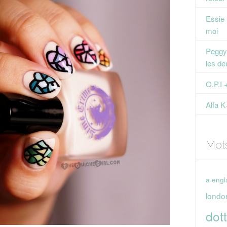
Essie
moi
Peggy 
les de
O.P.I 
Alfa K
Mot
a engl
londo
dott