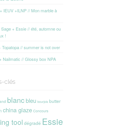
 + IEUV +ILNP // Mon marble à
Sage + Essie // été, automne ou
ux !
+ Topatopa // summer is not over
+ Nailmatic // Glossy box NPA
s-clés
blanc
bleu
butter
and
bourjois
china glaze
n
Concours
Essie
ing tool
dégradé