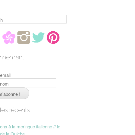
h
nnement
cles récents
ns à la meringue italienne // le
 de la Quiche