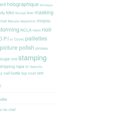
holographique
ent
Illamasqua
masking
kiko
elly
liner
Konad
moyou
mat
Mavala
Maybelline
noir
storming
NCLA
neon
paillettes
O.P.I
or
Ozotic
picture polish
pinceau
stamping
rouge
SNB
stripping tape
St Valentin
vert
 nail battle
top coat
s
dille
ur du chef