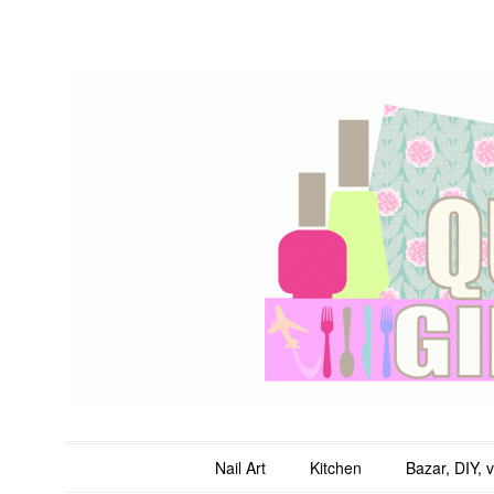
QuicheGirl
Main menu
Skip to content
Nail Art
Kitchen
Bazar, DIY, 