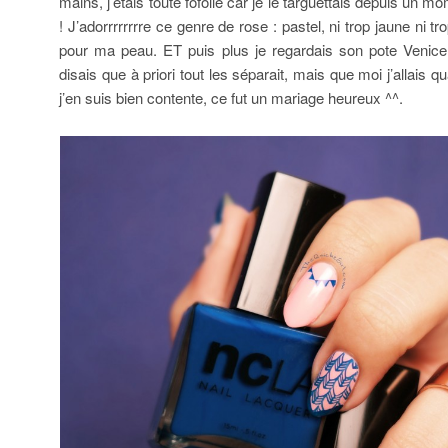
mains, j’étais toute fofolle car je le targuettais depuis un mo
! J’adorrrrrrrre ce genre de rose : pastel, ni trop jaune ni tro
pour ma peau. ET puis plus je regardais son pote Venic
disais que à priori tout les séparait, mais que moi j’allai
j’en suis bien contente, ce fut un mariage heureux ^^.