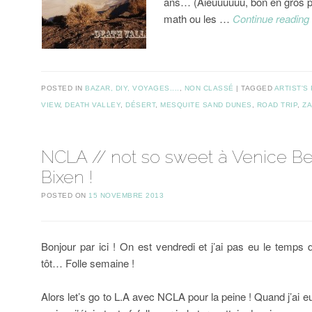
ans… (Aieuuuuuu, bon en gros po
math ou les …
Continue readin
POSTED IN
BAZAR, DIY, VOYAGES....
,
NON CLASSÉ
TAGGED
ARTIST'S
VIEW
,
DEATH VALLEY
,
DÉSERT
,
MESQUITE SAND DUNES
,
ROAD TRIP
,
ZA
NCLA // not so sweet à Venice B
Bixen !
POSTED ON
15 NOVEMBRE 2013
Bonjour par ici ! On est vendredi et j’ai pas eu le temps d
tôt… Folle semaine !
Alors let’s go to L.A avec NCLA pour la peine ! Quand j’ai 