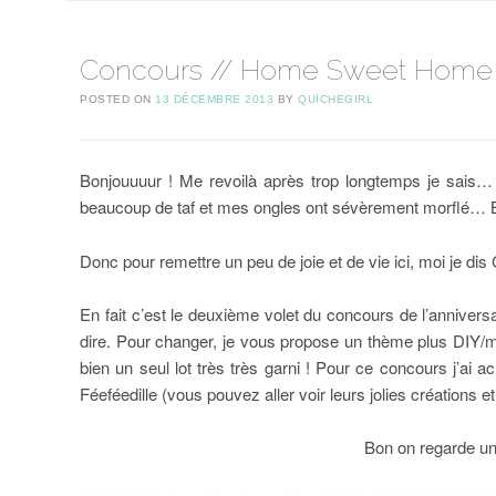
Concours // Home Sweet Home
POSTED ON
13 DÉCEMBRE 2013
BY
QUICHEGIRL
Bonjouuuur ! Me revoilà après trop longtemps je sais…
beaucoup de taf et mes ongles ont sévèrement morflé… Bre
Donc pour remettre un peu de joie et de vie ici, moi je d
En fait c’est le deuxième volet du concours de l’anniver
dire. Pour changer, je vous propose un thème plus DIY/ma
bien un seul lot très très garni ! Pour ce concours j’ai a
Féeféedille (vous pouvez aller voir leurs jolies créations e
Bon on regarde un