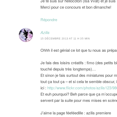
Je te suis sur hellocoton (Isa Vvat) et je sui
Merci pour ce concours et bon dimanche!
Répondre
Azilis
15 DÉCEMBRE 2013 AT 11 H 35 MIN
Ohhh il est génial ce lot que tu nous as prépa
Je fais des loisirs créatifs : fimo (des petits b
touché depuis très longtemps)…
Et sinon je fais surtout des miniatures pour
tout ça tout ça – et si cela te semble obscur, 
ici :
http://www.flickr.com/photos/azilis123/9
Et euh pourquoi? Beh parce que ça m’occupe l
servent par la suite pour mes mises en scène
J’aime la page féeféedille : azilis premiere