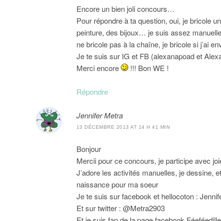
Encore un bien joli concours…
Pour répondre à ta question, oui, je bricole un
peinture, des bijoux… je suis assez manuelle 
ne bricole pas à la chaîne, je bricole si j’ai e
Je te suis sur IG et FB (alexanapoad et Alexa 
Merci encore
!!! Bon WE !
Répondre
Jennifer Metra
13 DÉCEMBRE 2013 AT 14 H 41 MIN
Bonjour
Mercii pour ce concours, je participe avec joi
J’adore les activités manuelles, je dessine, et
naissance pour ma soeur
Je te suis sur facebook et hellocoton : Jennif
Et sur twitter : @Metra2903
Et je suis fan de la page facebook Féeféedille