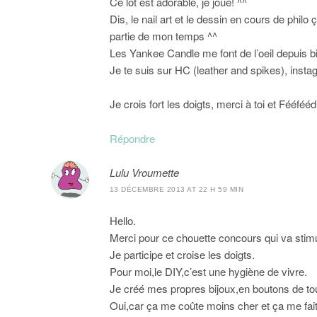
Ce lot est adorable, je joue! ^^
Dis, le nail art et le dessin en cours de phi
partie de mon temps ^^
Les Yankee Candle me font de l’oeil depuis b
Je te suis sur HC (leather and spikes), instag
Je crois fort les doigts, merci à toi et Fééféédi
Répondre
Lulu Vroumette
13 DÉCEMBRE 2013 AT 22 H 59 MIN
Hello.
Merci pour ce chouette concours qui va stimul
Je participe et croise les doigts.
Pour moi,le DIY,c’est une hygiène de vivre.
Je créé mes propres bijoux,en boutons de tou
Oui,car ça me coûte moins cher et ça me fait to