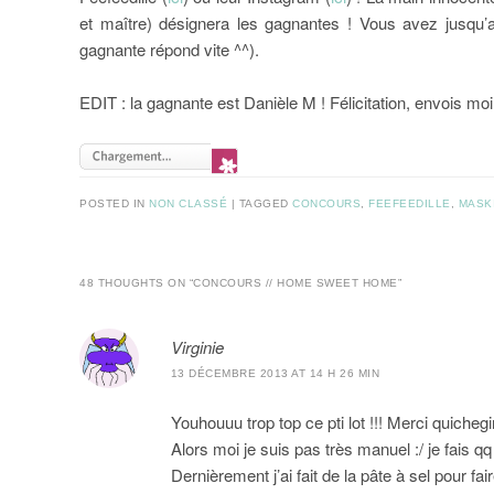
et maître) désignera les gagnantes ! Vous avez jusqu’
gagnante répond vite ^^).
EDIT : la gagnante est Danièle M ! Félicitation, envois m
POSTED IN
NON CLASSÉ
|
TAGGED
CONCOURS
,
FEEFEEDILLE
,
MASK
48 THOUGHTS ON “
CONCOURS // HOME SWEET HOME
”
Virginie
13 DÉCEMBRE 2013 AT 14 H 26 MIN
Youhouuu trop top ce pti lot !!! Merci quichegir
Alors moi je suis pas très manuel :/ je fais 
Dernièrement j’ai fait de la pâte à sel pour f