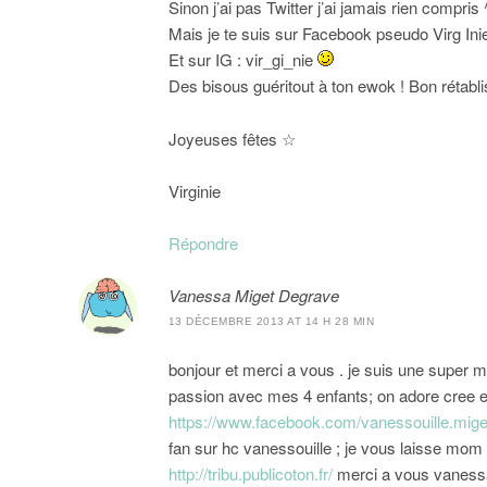
Sinon j’ai pas Twitter j’ai jamais rien compris 
Mais je te suis sur Facebook pseudo Virg Ini
Et sur IG : vir_gi_nie
Des bisous guéritout à ton ewok ! Bon rétabli
Joyeuses fêtes ☆
Virginie
Répondre
Vanessa Miget Degrave
13 DÉCEMBRE 2013 AT 14 H 28 MIN
bonjour et merci a vous . je suis une super ma
passion avec mes 4 enfants; on adore cree e
https://www.facebook.com/vanessouille.mig
fan sur hc vanessouille ; je vous laisse mom
http://tribu.publicoton.fr/
merci a vous vaness