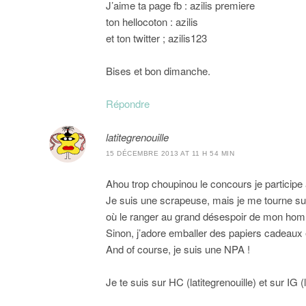
J’aime ta page fb : azilis premiere
ton hellocoton : azilis
et ton twitter ; azilis123
Bises et bon dimanche.
Répondre
latitegrenouille
15 DÉCEMBRE 2013 AT 11 H 54 MIN
Ahou trop choupinou le concours je participe a
Je suis une scrapeuse, mais je me tourne sur
où le ranger au grand désespoir de mon ho
Sinon, j’adore emballer des papiers cadeaux 
And of course, je suis une NPA !
Je te suis sur HC (latitegrenouille) et sur IG (l