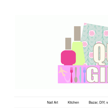
QuicheGirl
Main menu
Skip to content
Nail Art
Kitchen
Bazar, DIY, 