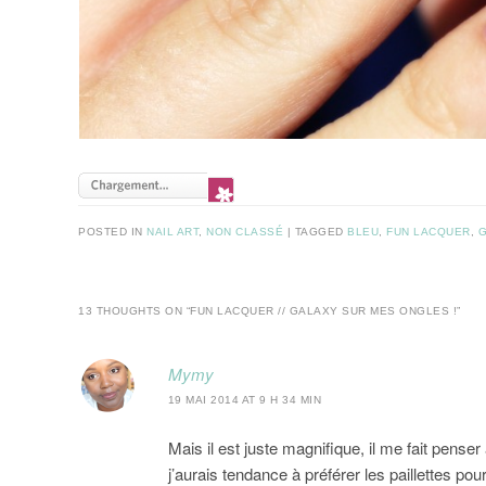
POSTED IN
NAIL ART
,
NON CLASSÉ
|
TAGGED
BLEU
,
FUN LACQUER
,
13 THOUGHTS ON “
FUN LACQUER // GALAXY SUR MES ONGLES !
”
Mymy
19 MAI 2014 AT 9 H 34 MIN
Mais il est juste magnifique, il me fait pense
j’aurais tendance à préférer les paillettes pou