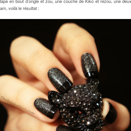
 tape en bout d’ongle et zou, une couche de Kiko et rezou, une deu
, voilà le résultat :