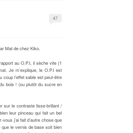
47
gar Mat de chez Kiko.
apport au O.P.I, il sèche vite (1
mat. Je m’explique, le O.P.I est
 coup l’effet sable est peut-être
 du bois ! (ou plutôt du sucre en
sur le contraste lisse-brillant /
ien leur pinceau qui fait un bel
vous j’ai fait d’autre chose que
e que le vernis de base soit bien