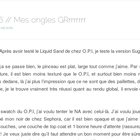
 // Mes ongles GRrrrrrrr
CHEGIRL
près avoir testé le Liquid Sand de chez O.P.I, je teste la version Su
 ça se passe bien, le pinceau est plat, large tout comme j’aime. Par r
ture, il est bien moins texturé que le O.P.I, et surtout bien moins 
 dedans, là j’ai plus l’impression que ce ne sont que des paillettes, du
, je le trouve vraiment très réussi quant au rendu global, il envoie
watch du O.P.I, j’ai voulu tenter le NA avec celui-là. J’ai voulu jouer 
é mon noir de chez Sephora, car il est bien opaque et que j’aime b
couches, une couche de top coat et 1 bonne heure d’attente (rassurez-
! Je veux juste dire qu’il faut attendre un bon moment pour être sûr