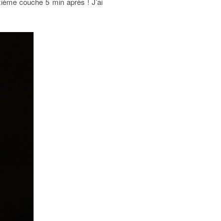
xième couche 5 min après ! J’ai