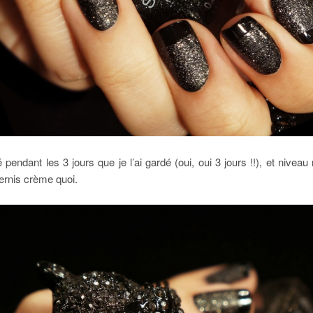
endant les 3 jours que je l’ai gardé (oui, oui 3 jours !!), et niveau r
ernis crème quoi.