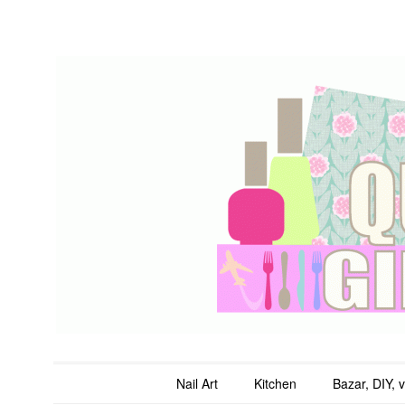
QuicheGirl
Main menu
Skip to content
Nail Art
Kitchen
Bazar, DIY, 