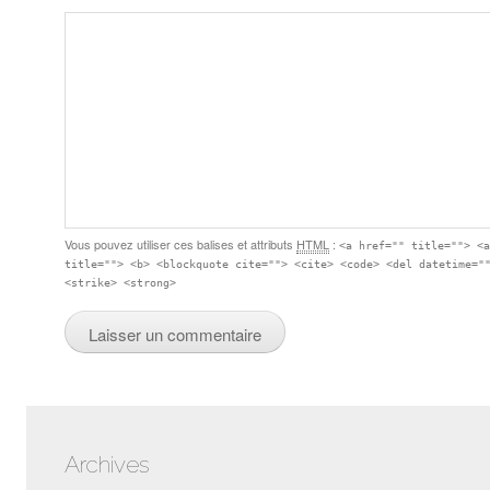
Vous pouvez utiliser ces balises et attributs
HTML
:
<a href="" title=""> <
title=""> <b> <blockquote cite=""> <cite> <code> <del datetime="
<strike> <strong>
Archives