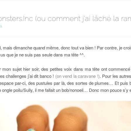
nsters.Inc (ou comment j’ai lâché la ra
RL
tard, mais dimanche quand même, donc tout va bien ! Par contre, je cr
s que je ne suis pas seule dans ma tête ^^.
sur mon sujet hier soir, des petites voix dans ma tête ont commenc
s challenges j’ai dit banco !
(on vend la caravane !)
. Pour les autres
’espace par-ci, des pustules par là, des sortes de plumes… Et puis 
n ongle poilu/Sully, il me fallait un bob/nonoeil… Donc mon pouce s’y e