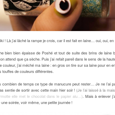
ki ! Là j’ai lâché la rampe je crois, car il est fait en laine… oui, oui, e
he bien bien épaisse de Poshé et tout de suite des brins de laine bl
n attend que ça sèche. Puis j’ai refait pareil dans le sens de la hau
e couleur, j’ai méché ma laine : en gros on tire sur sa laine pour en 
s touffes de couleurs différentes.
 combien de temps ce type de manucure peut rester… Je ne l’ai pa
 sentie de sortir avec cette main hier soir !
(Je l’ai laissé à la mai
rmotte elle met le chocolat dans le papier alu…)
. Mais à enlever j
e une soirée, voir même, une petite journée !