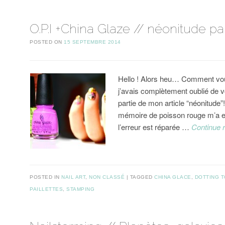
O.P.I +China Glaze // néonitude par
POSTED ON
15 SEPTEMBRE 2014
Hello ! Alors heu… Comment vou
j’avais complètement oublié de 
partie de mon article “néonitude”!
mémoire de poisson rouge m’a e
l’erreur est réparée …
Continue 
POSTED IN
NAIL ART
,
NON CLASSÉ
TAGGED
CHINA GLACE
,
DOTTING 
PAILLETTES
,
STAMPING