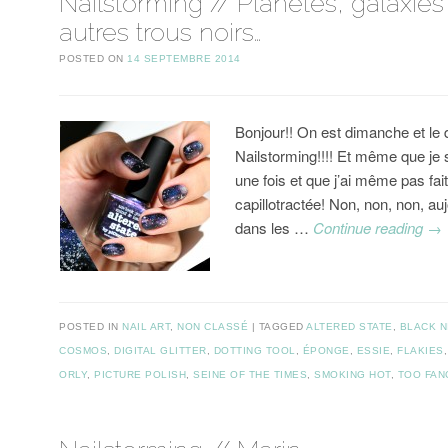
Nailstorming // Planètes, galaxies
autres trous noirs…
POSTED ON
14 SEPTEMBRE 2014
Bonjour!! On est dimanche et le
Nailstorming!!!! Et même que je 
une fois et que j’ai même pas fait
capillotractée! Non, non, non, aujo
dans les …
Continue reading
→
POSTED IN
NAIL ART
,
NON CLASSÉ
TAGGED
ALTERED STATE
,
BLACK N
COSMOS
,
DIGITAL GLITTER
,
DOTTING TOOL
,
ÉPONGE
,
ESSIE
,
FLAKIES
ORLY
,
PICTURE POLISH
,
SEINE OF THE TIMES
,
SMOKING HOT
,
TOO FAN