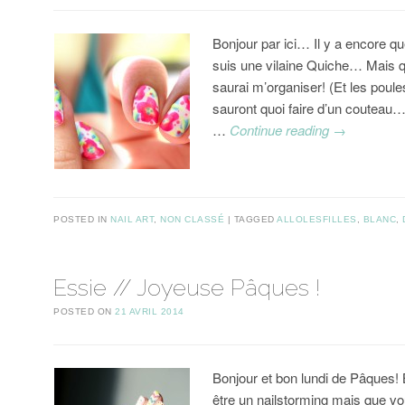
Bonjour par ici… Il y a encore qu
suis une vilaine Quiche… Mais q
saurai m’organiser! (Et les poule
sauront quoi faire d’un couteau…
…
Continue reading
→
POSTED IN
NAIL ART
,
NON CLASSÉ
TAGGED
ALLOLESFILLES
,
BLANC
,
Essie // Joyeuse Pâques !
POSTED ON
21 AVRIL 2014
Bonjour et bon lundi de Pâques! B
être un nailstorming mais que v