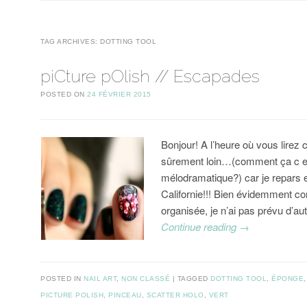
TAG ARCHIVES:
DOTTING TOOL
piCture pOlish // Escapades
POSTED ON
24 FÉVRIER 2015
Bonjour! A l’heure où vous lirez 
sûrement loin…(comment ça c e
mélodramatique?) car je repars e
Californie!!! Bien évidemment c
organisée, je n’ai pas prévu d’au
Continue reading
→
POSTED IN
NAIL ART
,
NON CLASSÉ
TAGGED
DOTTING TOOL
,
ÉPONGE
PICTURE POLISH
,
PINCEAU
,
SCATTER HOLO
,
VERT