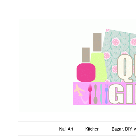
QuicheGirl
Main menu
Skip to content
Nail Art
Kitchen
Bazar, DIY, 