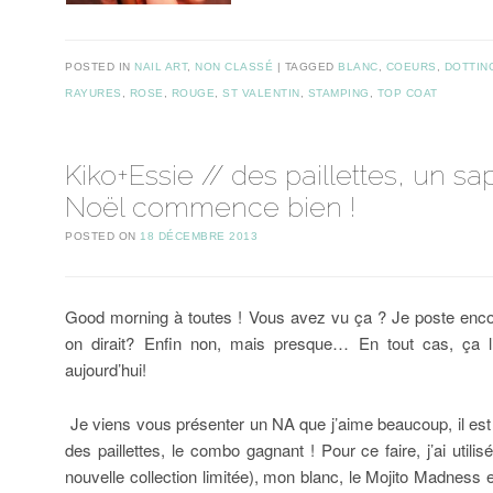
POSTED IN
NAIL ART
,
NON CLASSÉ
TAGGED
BLANC
,
COEURS
,
DOTTIN
RAYURES
,
ROSE
,
ROUGE
,
ST VALENTIN
,
STAMPING
,
TOP COAT
Kiko+Essie // des paillettes, un sa
Noël commence bien !
POSTED ON
18 DÉCEMBRE 2013
Good morning à toutes ! Vous avez vu ça ? Je poste encore
on dirait? Enfin non, mais presque… En tout cas, ça l
aujourd’hui!
Je viens vous présenter un NA que j’aime beaucoup, il est
des paillettes, le combo gagnant ! Pour ce faire, j’ai utilis
nouvelle collection limitée), mon blanc, le Mojito Madness e