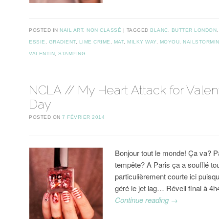
POSTED IN
NAIL ART
,
NON CLASSÉ
TAGGED
BLANC
,
BUTTER LONDON
ESSIE
,
GRADIENT
,
LIME CRIME
,
MAT
,
MILKY WAY
,
MOYOU
,
NAILSTORMI
VALENTIN
,
STAMPING
NCLA // My Heart Attack for Valent
Day
POSTED ON
7 FÉVRIER 2014
Bonjour tout le monde! Ça va? P
tempête? A Paris ça a soufflé tout
particulièrement courte ici puis
géré le jet lag… Réveil final à 4
Continue reading
→