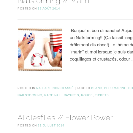
Nailstorming // Marin
POSTED ON
17 AOÛT 2014
Bonjour et bon dimanche! Aujour
un Nailstorming!! (Ça faisait lo
drôlement dis donc!) Le thème de
“marin” et moi lorsque je suis d
coquillages et crustacés, odeur
POSTED IN
NAIL ART
,
NON CLASSÉ
TAGGED
BLANC
,
BLEU MARINE
,
DO
NAILSTORMING
,
RARE NAIL
,
RAYURES
,
ROUGE
,
TICKETS
Allolesfilles // Flower Power
POSTED ON
21 JUILLET 2014