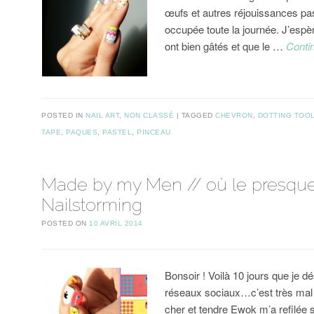
œufs et autres réjouissances pa
occupée toute la journée. J’espè
ont bien gâtés et que le …
Conti
POSTED IN
NAIL ART
,
NON CLASSÉ
TAGGED
CHEVRON
,
DOTTING TOO
TAPE
,
PAQUES
,
PASTEL
,
PINCEAU
Made by my Men // où le presqu
Nailstorming
POSTED ON
10 AVRIL 2014
Bonsoir ! Voilà 10 jours que je dé
réseaux sociaux…c’est très mal
cher et tendre Ewok m’a refilée 