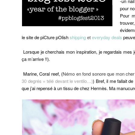
-un nai
pour no
Pour ma
trouver
évidemm
le site de piCture pOlish
shipping
et
everyday deals
peuven
Lorsque je cherchais mon inspiration, je regardais mes jol
ça m’arrive !!).
Marine, Coral reef, (
Némo en fond sonore que mon cher 
30 degrés = télé devant le ventilo…)
) Bref, il me fallait 
que j’ai repensé à un tissu de chez Hermès. Ma manucure 