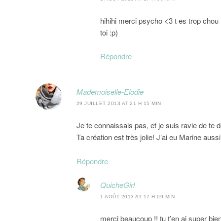
hihihi merci psycho <3 t es trop cho
toi :p)
Répondre
Mademoiselle-Elodie
29 JUILLET 2013 AT 21 H 15 MIN
Je te connaissais pas, et je suis ravie de te d
Ta création est très jolie! J’ai eu Marine aussi
Répondre
QuicheGirl
1 AOÛT 2013 AT 17 H 09 MIN
merci beaucoup !! tu t’en ai super bien