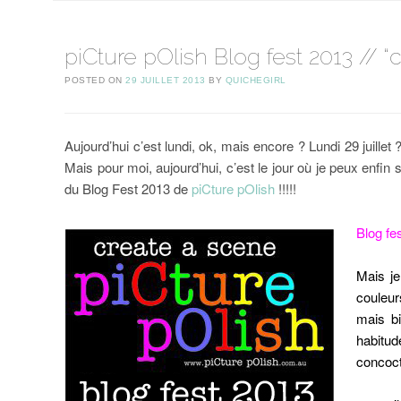
piCture pOlish Blog fest 2013 // “
POSTED ON
29 JUILLET 2013
BY
QUICHEGIRL
Aujourd’hui c’est lundi, ok, mais encore ? Lundi 29 juille
Mais pour moi, aujourd’hui, c’est le jour où je peux enfin
du Blog Fest 2013 de
piCture pOlish
!!!!!
Blog fe
Mais je
couleur
mais bi
habitud
concoct