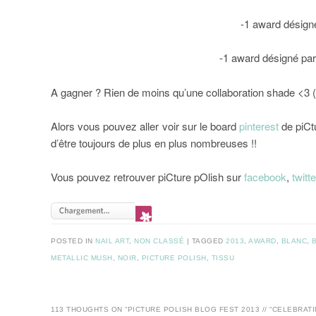
-1 award désigné
-1 award désigné par
A gagner ? Rien de moins qu’une collaboration shade <3 
Alors vous pouvez aller voir sur le board
pinterest
de piCt
d’être toujours de plus en plus nombreuses !!
Vous pouvez retrouver piCture pOlish sur
facebook
,
twitte
POSTED IN
NAIL ART
,
NON CLASSÉ
|
TAGGED
2013
,
AWARD
,
BLANC
,
METALLIC MUSH
,
NOIR
,
PICTURE POLISH
,
TISSU
113 THOUGHTS ON “
PICTURE POLISH BLOG FEST 2013 // “CELEBRAT