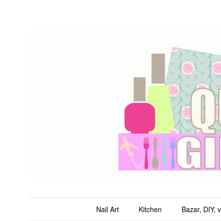
QuicheGirl
Main menu
Skip to content
Nail Art
Kitchen
Bazar, DIY, 