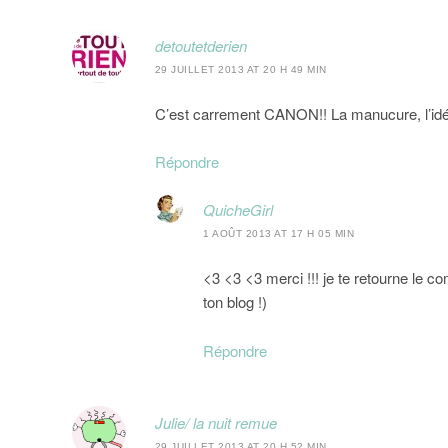
detoutetderien
29 JUILLET 2013 AT 20 H 49 MIN
C’est carrement CANON!! La manucure, l’idée
Répondre
QuicheGirl
1 AOÛT 2013 AT 17 H 05 MIN
<3 <3 <3 merci !!! je te retourne le c
ton blog !)
Répondre
Julie/ la nuit remue
29 JUILLET 2013 AT 20 H 52 MIN