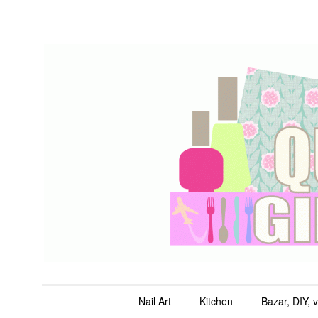
QuicheGirl
Main menu
Skip to content
Nail Art
Kitchen
Bazar, DIY, 