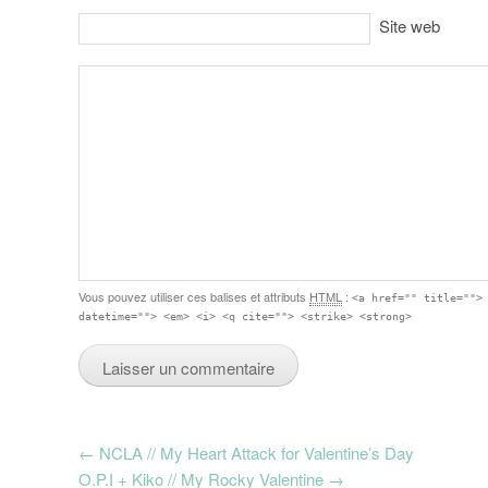
Site web
Vous pouvez utiliser ces balises et attributs
HTML
:
<a href="" title="">
datetime=""> <em> <i> <q cite=""> <strike> <strong>
Post navigation
←
NCLA // My Heart Attack for Valentine’s Day
O.P.I + Kiko // My Rocky Valentine
→