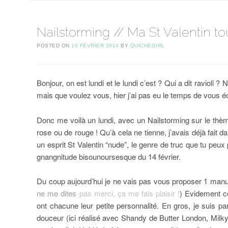
Nailstorming // Ma St Valentin t
POSTED ON
10 FÉVRIER 2014
BY
QUICHEGIRL
Bonjour, on est lundi et le lundi c’est ? Qui a dit ravioli 
mais que voulez vous, hier j’ai pas eu le temps de vous écr
Donc me voilà un lundi, avec un Nailstorming sur le thème
rose ou de rouge ! Qu’à cela ne tienne, j’avais déjà fait 
un esprit St Valentin “nude”, le genre de truc que tu peu
gnangnitude bisounoursesque du 14 février.
Du coup aujourd’hui je ne vais pas vous proposer 1 manuc
ne me dites
pas merci, ça me fais plaisir !
) Evidement c
ont chacune leur petite personnalité. En gros, je suis pa
douceur (ici réalisé avec Shandy de Butter London, Mil