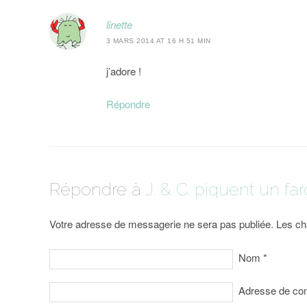
linette
3 MARS 2014 AT 16 H 51 MIN
j’adore !
Répondre
Répondre à
J. & C. piquent un far
Votre adresse de messagerie ne sera pas publiée. Les ch
Nom
*
Adresse de co