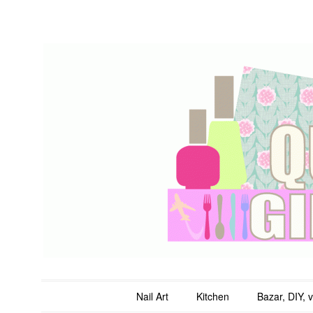
QuicheGirl
Main menu
Skip to content
Nail Art
Kitchen
Bazar, DIY, 