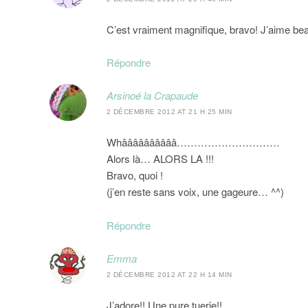
C’est vraiment magnifique, bravo! J’aime bea
Répondre
Arsinoé la Crapaude
2 DÉCEMBRE 2012 AT 21 H 25 MIN
Whââââââââââ…………………………
Alors là… ALORS LA !!!
Bravo, quoi !
(j’en reste sans voix, une gageure… ^^)
Répondre
Emma
2 DÉCEMBRE 2012 AT 22 H 14 MIN
J’adore!! Une pure tuerie!!