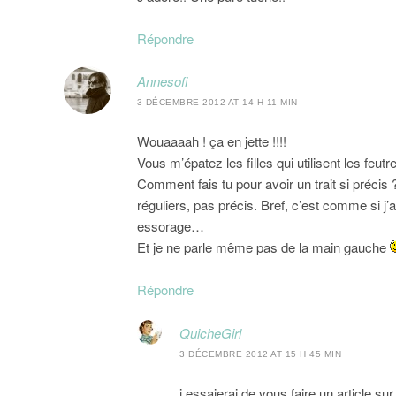
Répondre
Annesofi
3 DÉCEMBRE 2012 AT 14 H 11 MIN
Wouaaaah ! ça en jette !!!!
Vous m’épatez les filles qui utilisent les feutr
Comment fais tu pour avoir un trait si précis
réguliers, pas précis. Bref, c’est comme si j’a
essorage…
Et je ne parle même pas de la main gauche
Répondre
QuicheGirl
3 DÉCEMBRE 2012 AT 15 H 45 MIN
j essaierai de vous faire un article s