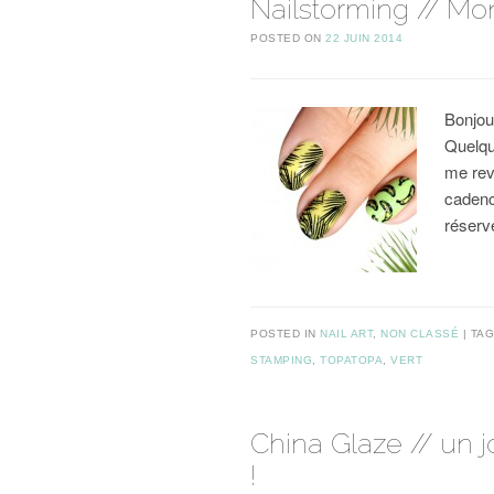
Nailstorming // Mo
POSTED ON
22 JUIN 2014
Bonjou
Quelqu
me rev
cadenc
réserv
POSTED IN
NAIL ART
,
NON CLASSÉ
TA
STAMPING
,
TOPATOPA
,
VERT
China Glaze // un 
!