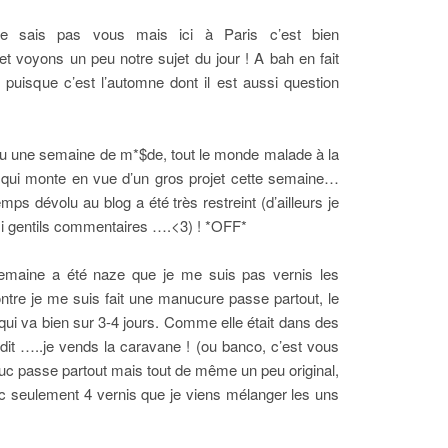
je sais pas vous mais ici à Paris c’est bien
t voyons un peu notre sujet du jour ! A bah en fait
puisque c’est l’automne dont il est aussi question
 eu une semaine de m*$de, tout le monde malade à la
s qui monte en vue d’un gros projet cette semaine…
ps dévolu au blog a été très restreint (d’ailleurs je
si gentils commentaires ….<3) ! *OFF*
emaine a été naze que je me suis pas vernis les
ntre je me suis fait une manucure passe partout, le
qui va bien sur 3-4 jours. Comme elle était dans des
dit …..je vends la caravane ! (ou banco, c’est vous
uc passe partout mais tout de même un peu original,
ec seulement 4 vernis que je viens mélanger les uns