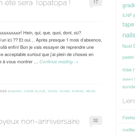
n été sera Topatopa !
17
gradi
j
ILNP
tape
uuuuuuuur! Hein, qui, que, quoi, dont, où?
nail
’un ici ?? Et oui… Après presque 1 mois d’absence,
Noël
oilà enfin! Bon je vais essayer de reprendre une
e acceptable surtout que j’ai plein de choses en
pastel
e à vous montrer …
Continue reading
→
rose
stickers
sunday
GGED
BANANA
,
CHINA GLAZE
,
DJIIIN
,
JAUNE
,
KONAD
,
NEON
,
Lien
Féefée
joyeux non-anniversaire
32
meille