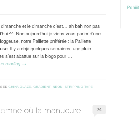
Pshiii
 dimanche et le dimanche c’est… ah bah non pas
’hui ^^. Non aujourd’hui je viens vous parler d’une
loggeuse, notre Paillette préférée : la Paillette
use. Il y a déjà quelques semaines, une pluie
les s’est abattue sur la blogo pour …
ue reading
→
GGED
CHINA GLAZE
,
GRADIENT
,
NEON
,
STRIPPING TAPE
automne où la manucure
24