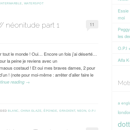
WATERMARBLE
,
WATERSPOT
Essie
moi
// néonitude part 1
11
Peggy 
les de
O.P.I 
r tout le monde ! Oui… Encore un fois j’ai déserté…
Alfa K
our la peine je reviens avec un
e maous costaud ! Et oui mes braves dames, 2 pour
 d’un ! (note pour moi-même : arrêter d’aller faire le
tinue reading
→
Mot
a engl
londo
GGED
BLANC
,
CHINA GLAZE
,
ÉPONGE
,
GRADIENT
,
NEON
,
O.P.I
dott