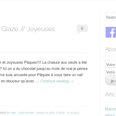
Searc
 Glaze // Joyeuses
6
Abo
r et Joyeuses Pâques!!!! La chasse aux oeufs a été
? Ici on a du chocolat jusqu’au mois de mai je pense
 me suis amusée pour Pâques à vous faire un nail
ut en douceur qu’avec …
Continue reading
→
Arti
Macaro
GGED
BLANC
,
CHEVRONS
,
CHINA GLAZE
,
ESSIE
,
FLAXIES
,
retour