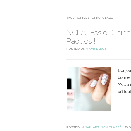
TAG ARCHIVES:
CHINA GLAZE
NCLA, Essie, China
Pâques !
POSTED ON
6 AVRIL 2015
Bonjou
bonne 
^^. Je
art to
POSTED IN
NAIL ART
,
NON CLASSÉ
TA