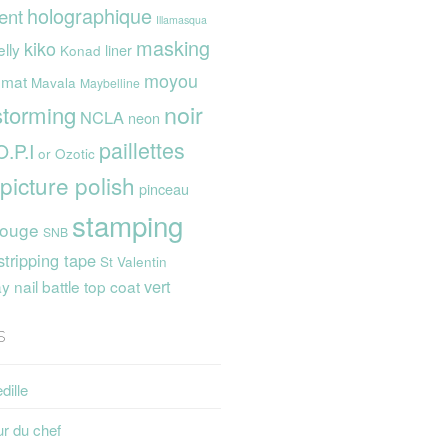
holographique
ent
Illamasqua
masking
kiko
elly
liner
Konad
moyou
mat
Mavala
Maybelline
noir
storming
NCLA
neon
paillettes
O.P.I
or
Ozotic
picture polish
pinceau
stamping
rouge
SNB
stripping tape
St Valentin
vert
 nail battle
top coat
s
dille
ur du chef