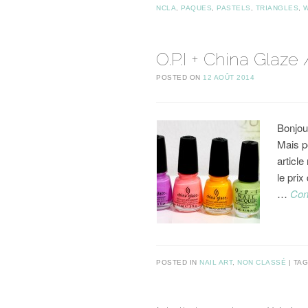
NCLA
,
PAQUES
,
PASTELS
,
TRIANGLES
,
O.P.I + China Glaze 
POSTED ON
12 AOÛT 2014
Bonjou
Mais p
articl
le prix
…
Con
POSTED IN
NAIL ART
,
NON CLASSÉ
TA