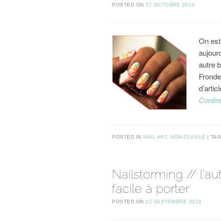
POSTED ON
27 OCTOBRE 2013
On est
aujourd
autre b
Fronde
d’artic
Contin
POSTED IN
NAIL ART
,
NON CLASSÉ
TA
Nailstorming // l’
facile à porter
POSTED ON
22 SEPTEMBRE 2013