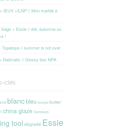
 + IEUV +ILNP // Mon marble à
Sage + Essie // été, automne ou
ux !
+ Topatopa // summer is not over
+ Nailmatic // Glossy box NPA
s-clés
blanc
bleu
butter
and
bourjois
china glaze
n
Concours
Essie
ing tool
dégradé