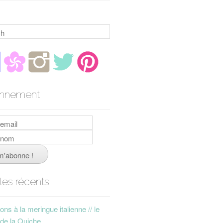
h
nnement
cles récents
ns à la meringue italienne // le
 de la Quiche