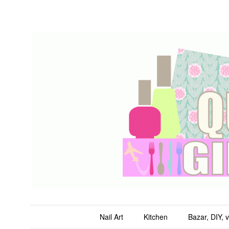
QuicheGirl
Main menu
Skip to content
Nail Art
Kitchen
Bazar, DIY, 