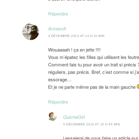
Répondre
Annesofi
3 DÉCEMBRE 2012 AT 14 H 11 MIN
Wouaaaah ! ça en jette !!!!
Vous m’épatez les filles qui utilisent les feutr
Comment fais tu pour avoir un trait si précis
réguliers, pas précis. Bref, c’est comme si j’a
essorage…
Et je ne parle même pas de la main gauche
Répondre
QuicheGirl
3 DÉCEMBRE 2012 AT 15 H 45 MIN
j essaierai de vous faire un article s