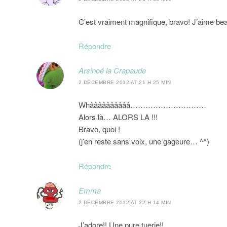
C’est vraiment magnifique, bravo! J’aime bea
Répondre
Arsinoé la Crapaude
2 DÉCEMBRE 2012 AT 21 H 25 MIN
Whââââââââââ…………………………
Alors là… ALORS LA !!!
Bravo, quoi !
(j’en reste sans voix, une gageure… ^^)
Répondre
Emma
2 DÉCEMBRE 2012 AT 22 H 14 MIN
J’adore!! Une pure tuerie!!