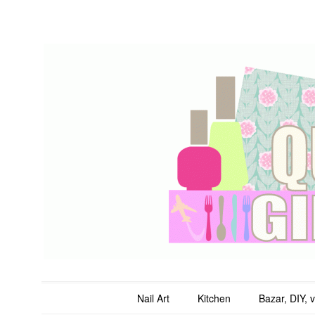
QuicheGirl
Main menu
Skip to content
Nail Art
Kitchen
Bazar, DIY, 