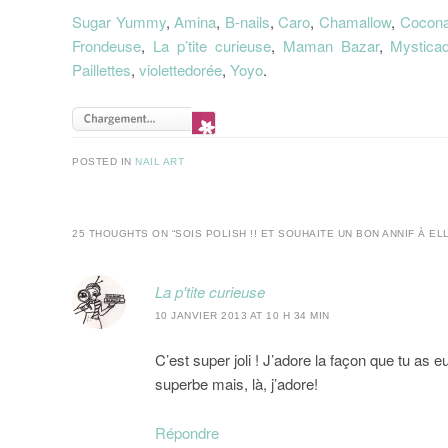
Sugar Yummy
,
Amina
,
B-nails
,
Caro
,
Chamallow
,
Cocona
Frondeuse
,
La p’tite curieuse
,
Maman Bazar
,
Mysticad
Paillettes
,
violettedorée
,
Yoyo
.
POSTED IN
NAIL ART
25 THOUGHTS ON “
SOIS POLISH !! ET SOUHAITE UN BON ANNIF À ELL
La p'tite curieuse
10 JANVIER 2013 AT 10 H 34 MIN
C’est super joli ! J’adore la façon que tu as e
superbe mais, là, j’adore!
Répondre