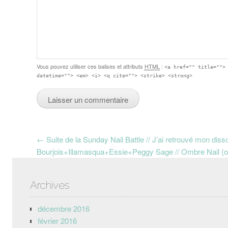
Vous pouvez utiliser ces balises et attributs
HTML
:
<a href="" title="">
datetime=""> <em> <i> <q cite=""> <strike> <strong>
Post navigation
←
Suite de la Sunday Nail Battle // J’ai retrouvé mon disso
Bourjois+Illamasqua+Essie+Peggy Sage // Ombre Nail (ou l
Archives
décembre 2016
février 2016