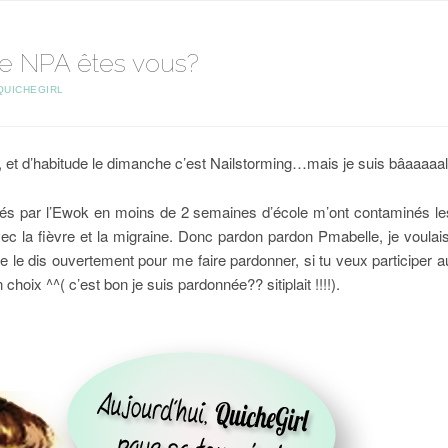
le NPA êtes vous?
QUICHEGIRL
 et d’habitude le dimanche c’est Nailstorming…mais je suis bâaaaa
 par l’Ewok en moins de 2 semaines d’école m’ont contaminés les 
ec la fièvre et la migraine. Donc pardon pardon Pmabelle, je voula
 je le dis ouvertement pour me faire pardonner, si tu veux participer 
choix ^^( c’est bon je suis pardonnée?? sitiplait !!!!).