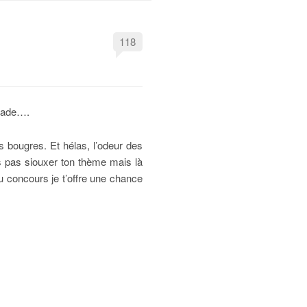
118
alade….
bougres. Et hélas, l’odeur des
is pas siouxer ton thème mais là
au concours je t’offre une chance