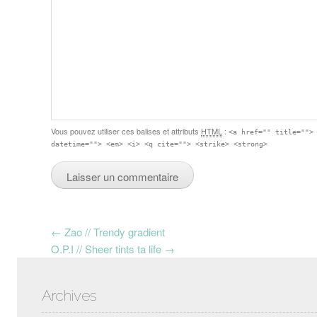
Vous pouvez utiliser ces balises et attributs
HTML
:
<a href="" title="">
datetime=""> <em> <i> <q cite=""> <strike> <strong>
Post navigation
←
Zao // Trendy gradient
O.P.I // Sheer tints ta life
→
Archives