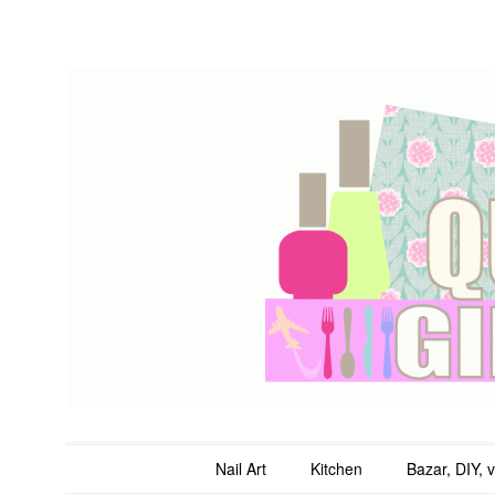
QuicheGirl
Main menu
Skip to content
Nail Art
Kitchen
Bazar, DIY, 