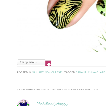
POSTED IN
NAIL ART
,
NON CLASSÉ
|
TAGGED
BANANA
,
CHINA GLAZE
17 THOUGHTS ON “
NAILSTORMING // MON ÉTÉ SERA TOPATOPA !
”
ModeBeautyHappyy