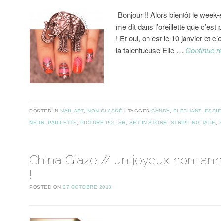
Bonjour !! Alors bientôt le week
me dit dans l’oreillette que c’est 
! Et oui, on est le 10 janvier et c
la talentueuse Elle …
Continue r
POSTED IN
NAIL ART
,
NON CLASSÉ
TAGGED
CANDY
,
ELEPHANT
,
ESSI
NEON
,
PAILLETTE
,
PICTURE POLISH
,
SET IN STONE
,
STRIPPING TAPE
,
China Glaze // un joyeux non-ann
!
POSTED ON
27 OCTOBRE 2013