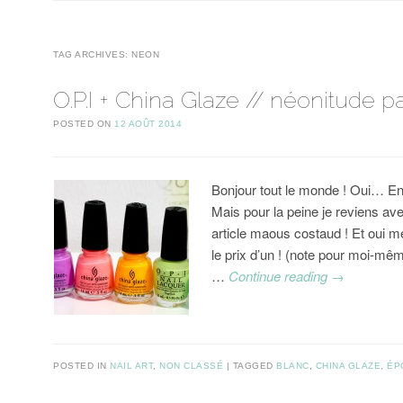
TAG ARCHIVES:
NEON
O.P.I + China Glaze // néonitude pa
POSTED ON
12 AOÛT 2014
Bonjour tout le monde ! Oui… En
Mais pour la peine je reviens av
article maous costaud ! Et oui 
le prix d’un ! (note pour moi-même 
…
Continue reading
→
POSTED IN
NAIL ART
,
NON CLASSÉ
TAGGED
BLANC
,
CHINA GLAZE
,
ÉP