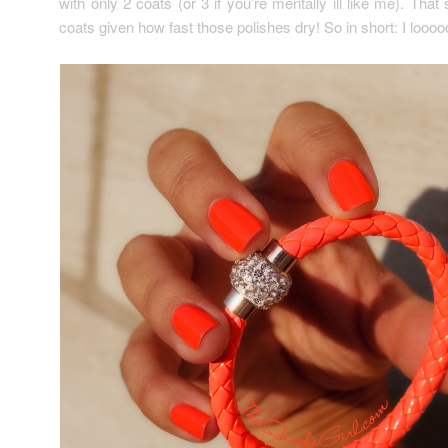
with only 2 coats (or 3 if you’re mentally ill like me). That 
coats given how fast those polishes dry! So in short: I loooo