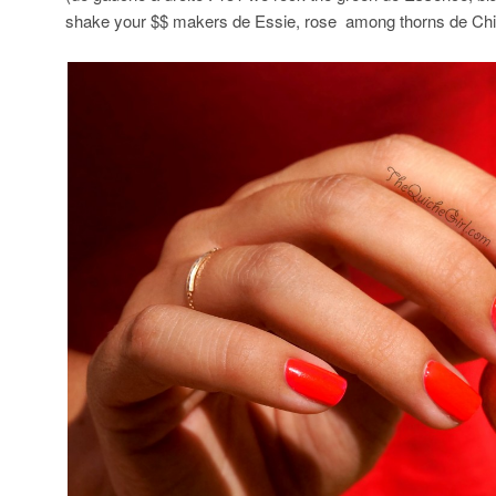
shake your $$ makers de Essie, rose among thorns de Ch