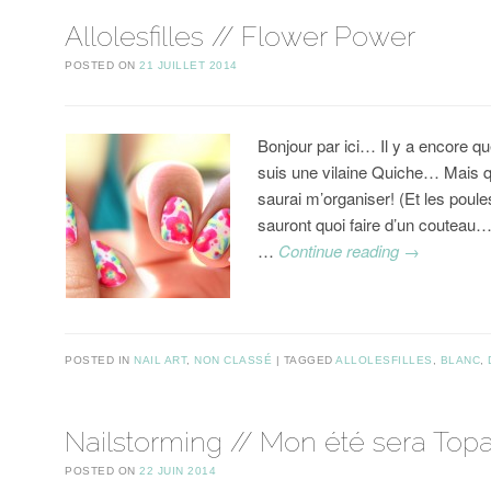
Allolesfilles // Flower Power
POSTED ON
21 JUILLET 2014
Bonjour par ici… Il y a encore qu
suis une vilaine Quiche… Mais q
saurai m’organiser! (Et les poule
sauront quoi faire d’un couteau…
…
Continue reading
→
POSTED IN
NAIL ART
,
NON CLASSÉ
TAGGED
ALLOLESFILLES
,
BLANC
,
Nailstorming // Mon été sera Topa
POSTED ON
22 JUIN 2014