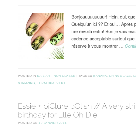
Bonjouuuuuuuuur! Hein, qui, que,
Quelqu’un ici ?? Et oui… Après 
me revoilà enfin! Bon je vais es
cadence acceptable surtout que j
réserve à vous montrer …
Conti
POSTED IN
NAIL ART
,
NON CLASSÉ
TAGGED
BANANA
,
CHINA GLAZE
,
D
STAMPING
,
TOPATOPA
,
VERT
Essie + piCture pOlish // A very str
birthday for Elle Oh Die!
POSTED ON
10 JANVIER 2014