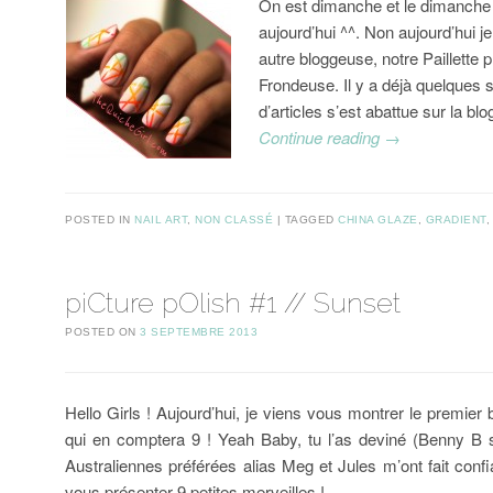
On est dimanche et le dimanche
aujourd’hui ^^. Non aujourd’hui j
autre bloggeuse, notre Paillette pr
Frondeuse. Il y a déjà quelques 
d’articles s’est abattue sur la b
Continue reading
→
POSTED IN
NAIL ART
,
NON CLASSÉ
TAGGED
CHINA GLAZE
,
GRADIENT
piCture pOlish #1 // Sunset
POSTED ON
3 SEPTEMBRE 2013
Hello Girls ! Aujourd’hui, je viens vous montrer le premier b
qui en comptera 9 ! Yeah Baby, tu l’as deviné (Benny B s
Australiennes préférées alias Meg et Jules m’ont fait conf
vous présenter 9 petites merveilles !