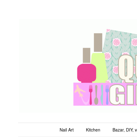
QuicheGirl
Main menu
Skip to content
Nail Art
Kitchen
Bazar, DIY, 