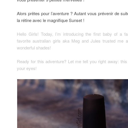
Alors prêtes pour l’aventure ? Autant vous prévenir de suit
la rétine avec le magnifique Sunset !
Hello Girls! Today, I’m introducing the first baby of a 
favorite australian girls aka Meg and Jules trusted me a
wonderful shades!
Ready for this adventure? Let me tell you right away: thi
your eyes!