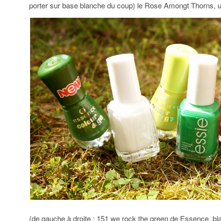
porter sur base blanche du coup) le Rose Amongt Thorns, u
(de gauche à droite : 151 we rock the green de Essence, bl