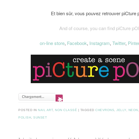
Et bien sûr, vous pouvez retrouver piCture 
And of course, you can find piCture pOl
on-line store
,
Facebook
,
Instagram
,
Twitter
,
Pinte
POSTED IN
NAIL ART
,
NON CLASSÉ
TAGGED
CHEVRONS
,
JELLY
,
NEON
POLISH
,
SUNSET