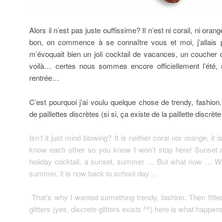
Alors il n’est pas juste ouffissime? Il n’est ni corail, ni oran
bon, on commence à se connaître vous et moi, j’allais 
m’évoquait bien un joli cocktail de vacances, un coucher d
voilà… certes nous sommes encore officiellement l’été, m
rentrée…
C’est pourquoi j’ai voulu quelque chose de trendy, fashion
de paillettes discrètes (si si, ça existe de la paillette discrèt
Isn’t it just mind blowing? It is neither coral nor orange, i
know each other so you know I won’t stop here! Sunset 
holiday cocktail, a sunset, summer … But what now … While 
summer, it is now back to school day…
That’s why I wanted something trendy, fashion. Then fitte
glitters (yes, discrete glitters exists ^^) here is what happen