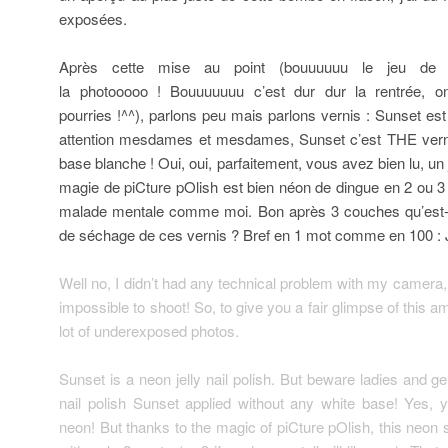
exposées.
Après cette mise au point (bouuuuuu le jeu de
la photooooo ! Bouuuuuuu c’est dur dur la rentrée, o
pourries !^^), parlons peu mais parlons vernis : Sunset est
attention mesdames et mesdames, Sunset c’est THE vern
base blanche ! Oui, oui, parfaitement, vous avez bien lu, un j
magie de piCture pOlish est bien néon de dingue en 2 ou 
malade mentale comme moi. Bon après 3 couches qu’est-ce
de séchage de ces vernis ? Bref en 1 mot comme en 100 : 
Well no, I didn’t had any technical problem with my camera,
impossible to shoot! So, to give you a fair glimpse of this a
lot of underexposed photos.
Sunset is a neon jelly nail polish. But beware ladies and g
nail polish Sunset applied without any white base! Yes, yo
neon! But thanks to the magic of piCture pOlish, this neo