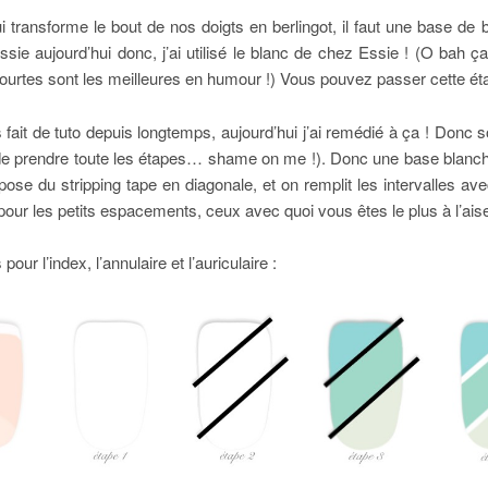
 transforme le bout de nos doigts en berlingot, il faut une base de b
sie aujourd’hui donc, j’ai utilisé le blanc de chez Essie ! (O bah 
 courtes sont les meilleures en humour !) Vous pouvez passer cette ét
ait de tuto depuis longtemps, aujourd’hui j’ai remédié à ça ! Donc 
é de prendre toute les étapes… shame on me !). Donc une base blanche
pose du stripping tape en diagonale, et on remplit les intervalles a
 pour les petits espacements, ceux avec quoi vous êtes le plus à l’aise
ur l’index, l’annulaire et l’auriculaire :