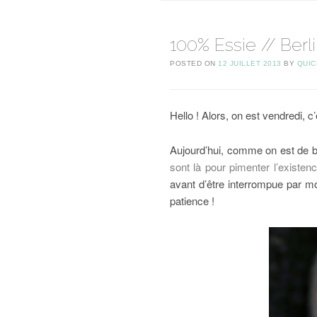
100% Essie // Berl
POSTED ON
12 JUILLET 2013
BY
QUIC
Hello ! Alors, on est vendredi, c’e
Aujourd’hui, comme on est de bo
sont là pour pimenter l’existenc
avant d’être interrompue par moi
patience !