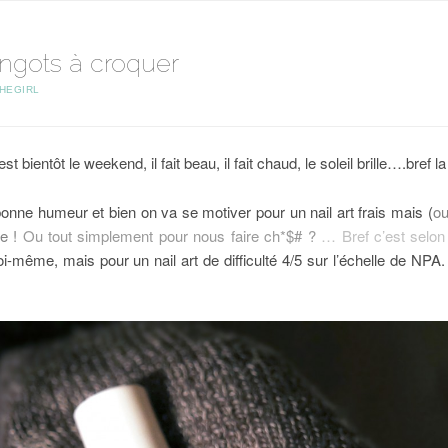
ingots à croquer
HEGIRL
st bientôt le weekend, il fait beau, il fait chaud, le soleil brille….bref la 
nne humeur et bien on va se motiver pour un nail art frais mais (
ou
e !
Ou tout simplement pour nous faire ch*$# ?
… Bref c’est selon
-même, mais pour un nail art de difficulté 4/5 sur l’échelle de NPA. 