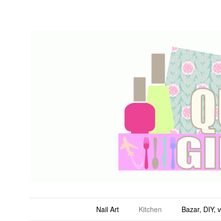
QuicheGirl
Main menu
Skip to content
Nail Art
Kitchen
Bazar, DIY, 