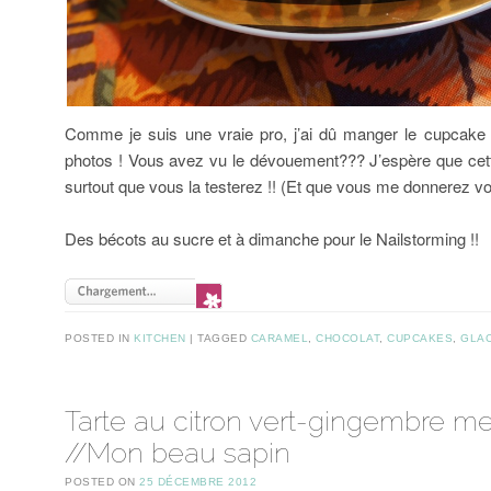
Comme je suis une vraie pro, j’ai dû manger le cupcake p
photos ! Vous avez vu le dévouement??? J’espère que cett
surtout que vous la testerez !! (Et que vous me donnerez vot
Des bécots au sucre et à dimanche pour le Nailstorming !!
POSTED IN
KITCHEN
TAGGED
CARAMEL
,
CHOCOLAT
,
CUPCAKES
,
GLA
Tarte au citron vert-gingembre m
//Mon beau sapin
POSTED ON
25 DÉCEMBRE 2012