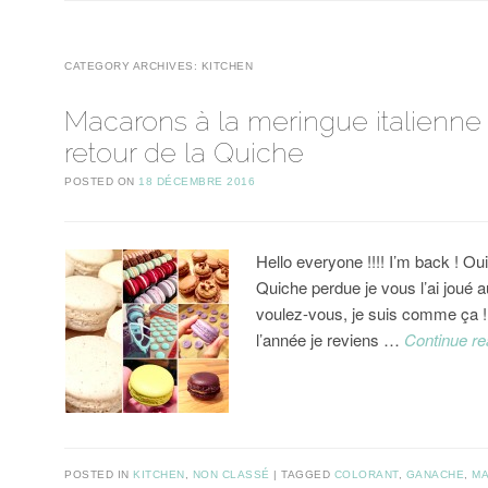
CATEGORY ARCHIVES:
KITCHEN
Macarons à la meringue italienne 
retour de la Quiche
POSTED ON
18 DÉCEMBRE 2016
Hello everyone !!!! I’m back ! Oui
Quiche perdue je vous l’ai joué 
voulez-vous, je suis comme ça ! 
l’année je reviens …
Continue r
POSTED IN
KITCHEN
,
NON CLASSÉ
TAGGED
COLORANT
,
GANACHE
,
M