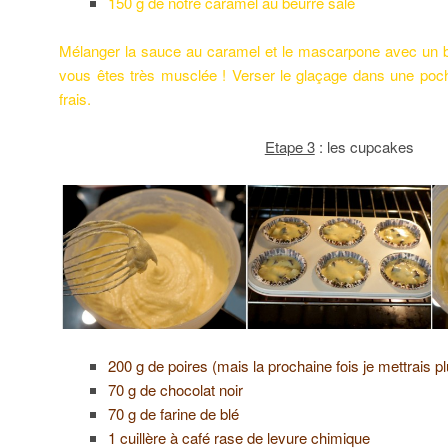
150 g de notre caramel au beurre salé
Mélanger la sauce au caramel et le mascarpone avec un ba
vous êtes très musclée ! Verser le glaçage dans une poch
frais.
Etape 3
: les cupcakes
200 g de poires (mais la prochaine fois je mettrais 
70 g de chocolat noir
70 g de farine de blé
1 cuillère à café rase de levure chimique