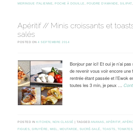
MERINGUE ITALIENNE
,
POCHE À DOUILLE
,
POUDRE D'AMANDE
,
SILIPAT
Apéritif // Minis croissants et toas
salés
POSTED ON
4 SEPTEMBRE 2014
Bonjour par ici! Et oui je n’ai pa
de revenir vous voir encore une f
rentrée étant passée et l’Ewok e
toutes les 3 min, je peux …
Cont
POSTED IN
KITCHEN
,
NON CLASSÉ
TAGGED
ANANAS
,
APÉRITIF
,
APÉR
FIGUES
,
GRUYÈRE
,
MIEL
,
MOUTARDE
,
SUCRÉ-SALÉ
,
TOASTS
,
TOMATES