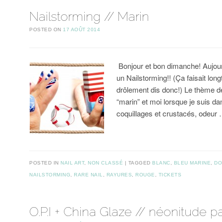
Nailstorming // Marin
POSTED ON
17 AOÛT 2014
Bonjour et bon dimanche! Aujour
un Nailstorming!! (Ça faisait lo
drôlement dis donc!) Le thème de
“marin” et moi lorsque je suis d
coquillages et crustacés, odeur
POSTED IN
NAIL ART
,
NON CLASSÉ
TAGGED
BLANC
,
BLEU MARINE
,
DO
NAILSTORMING
,
RARE NAIL
,
RAYURES
,
ROUGE
,
TICKETS
O.P.I + China Glaze // néonitude pa