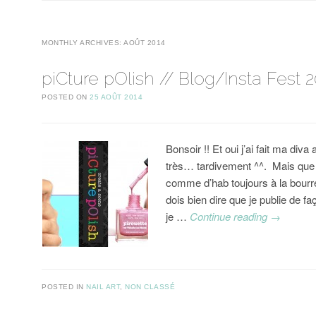
MONTHLY ARCHIVES:
AOÛT 2014
piCture pOlish // Blog/Insta Fest 
POSTED ON
25 AOÛT 2014
Bonsoir !! Et oui j’ai fait ma diva
très… tardivement ^^. Mais que 
comme d’hab toujours à la bourr
dois bien dire que je publie de fa
je …
Continue reading
→
POSTED IN
NAIL ART
,
NON CLASSÉ