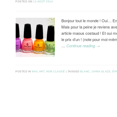
POSTED ON
12 AOÛT 2014
Bonjour tout le monde ! Oui… En
Mais pour la peine je reviens av
article maous costaud ! Et oui 
le prix d’un ! (note pour moi-même 
…
Continue reading
→
POSTED IN
NAIL ART
,
NON CLASSÉ
TAGGED
BLANC
,
CHINA GLAZE
,
ÉP
Post navigation