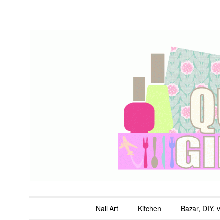
QuicheGirl
Main menu
Skip to content
Nail Art
Kitchen
Bazar, DIY, 