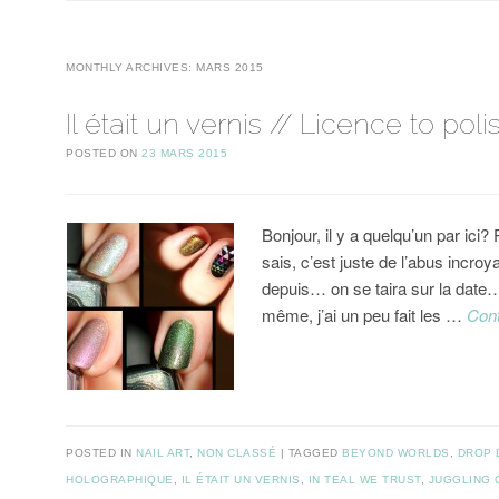
MONTHLY ARCHIVES:
MARS 2015
Il était un vernis // Licence to poli
POSTED ON
23 MARS 2015
Bonjour, il y a quelqu’un par ici
sais, c’est juste de l’abus incroy
depuis… on se taira sur la date…
même, j’ai un peu fait les …
Cont
POSTED IN
NAIL ART
,
NON CLASSÉ
TAGGED
BEYOND WORLDS
,
DROP 
HOLOGRAPHIQUE
,
IL ÉTAIT UN VERNIS
,
IN TEAL WE TRUST
,
JUGGLING 