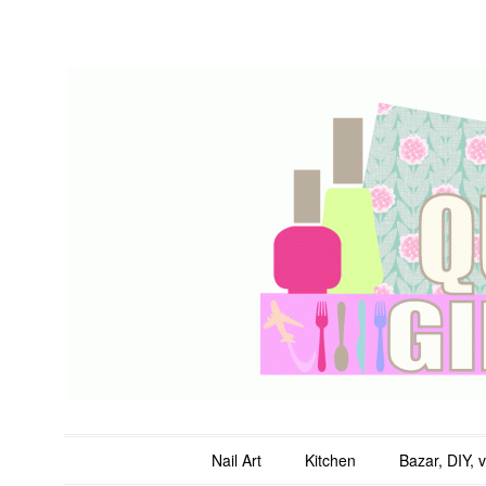
QuicheGirl
Main menu
Skip to content
Nail Art
Kitchen
Bazar, DIY, 