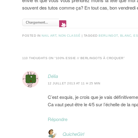
envie et que vous vous prendrez moins la tête que moi a
souvent des tutos comme ça? En tout cas, bon vendredi 
POSTED IN
NAIL ART
,
NON CLASSÉ
|
TAGGED
BERLINGOT
,
BLANC
,
ES
110 THOUGHTS ON “
100% ESSIE // BERLINGOTS À CROQUER
”
Délia
12 JUILLET 2013 AT 11 H 25 MIN
C’est exquis, je crois que je vais définitivem
Ca vaut peut-être le 4/5 sur l’échelle de la n
Répondre
QuicheGirl