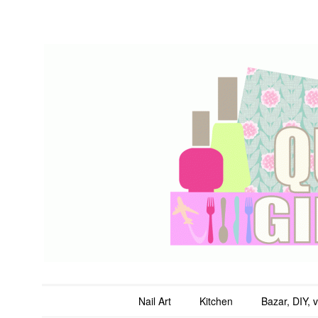
QuicheGirl
Main menu
Skip to content
Nail Art
Kitchen
Bazar, DIY, 