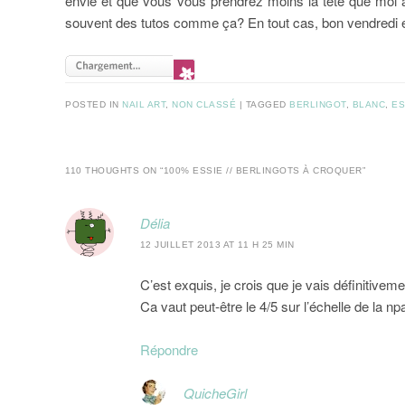
envie et que vous vous prendrez moins la tête que moi a
souvent des tutos comme ça? En tout cas, bon vendredi 
POSTED IN
NAIL ART
,
NON CLASSÉ
|
TAGGED
BERLINGOT
,
BLANC
,
ES
110 THOUGHTS ON “
100% ESSIE // BERLINGOTS À CROQUER
”
Délia
12 JUILLET 2013 AT 11 H 25 MIN
C’est exquis, je crois que je vais définitivem
Ca vaut peut-être le 4/5 sur l’échelle de la n
Répondre
QuicheGirl