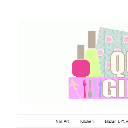
QuicheGirl
Main menu
Skip to content
Nail Art
Kitchen
Bazar, DIY, 