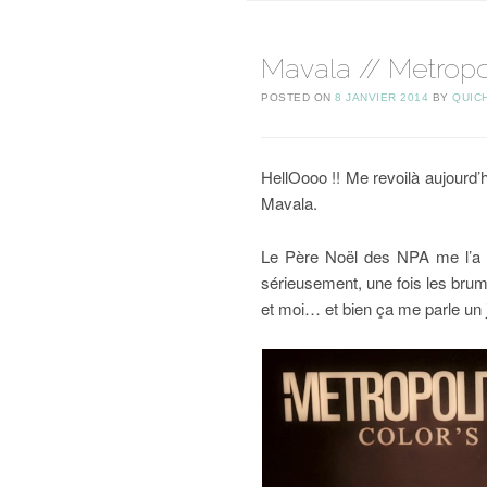
Mavala // Metrop
POSTED ON
8 JANVIER 2014
BY
QUIC
HellOooo !! Me revoilà aujourd’h
Mavala.
Le Père Noël des NPA me l’a t
sérieusement, une fois les brume
et moi… et bien ça me parle un j