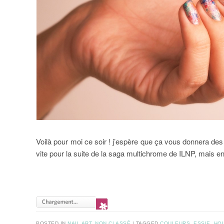
Voilà pour moi ce soir ! j’espère que ça vous donnera des 
vite pour la suite de la saga multichrome de ILNP, mais en a
POSTED IN
NAIL ART
,
NON CLASSÉ
|
TAGGED
COULEURS
,
ESSIE
,
HOL