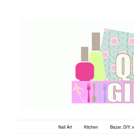
QuicheGirl
Main menu
Skip to content
Nail Art
Kitchen
Bazar, DIY, 