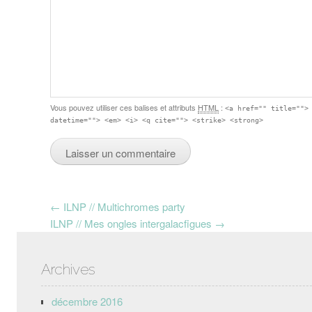
Vous pouvez utiliser ces balises et attributs
HTML
:
<a href="" title="">
datetime=""> <em> <i> <q cite=""> <strike> <strong>
Post navigation
←
ILNP // Multichromes party
ILNP // Mes ongles intergalacfigues
→
Archives
décembre 2016