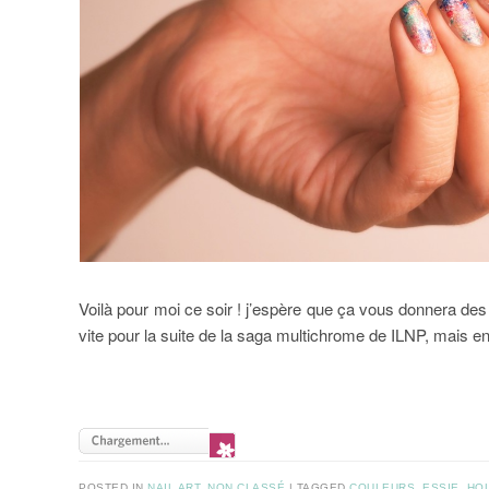
Voilà pour moi ce soir ! j’espère que ça vous donnera des 
vite pour la suite de la saga multichrome de ILNP, mais en a
POSTED IN
NAIL ART
,
NON CLASSÉ
|
TAGGED
COULEURS
,
ESSIE
,
HOL