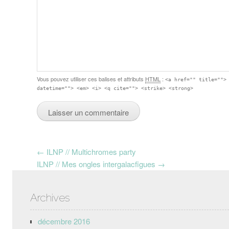
Vous pouvez utiliser ces balises et attributs
HTML
:
<a href="" title="">
datetime=""> <em> <i> <q cite=""> <strike> <strong>
Post navigation
←
ILNP // Multichromes party
ILNP // Mes ongles intergalacfigues
→
Archives
décembre 2016