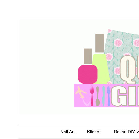
QuicheGirl
Main menu
Skip to content
Nail Art
Kitchen
Bazar, DIY, 