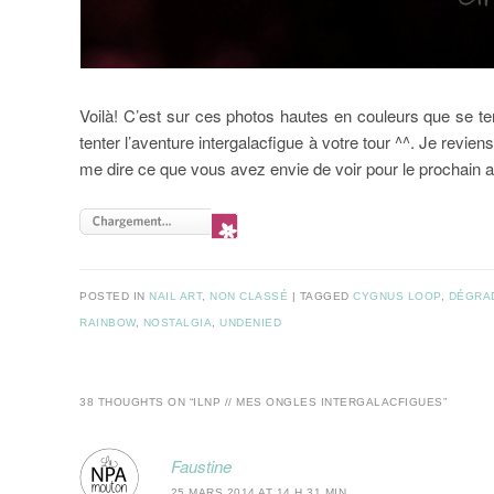
Voilà! C’est sur ces photos hautes en couleurs que se ter
tenter l’aventure intergalacfigue à votre tour ^^. Je revien
me dire ce que vous avez envie de voir pour le prochain ar
POSTED IN
NAIL ART
,
NON CLASSÉ
|
TAGGED
CYGNUS LOOP
,
DÉGRA
RAINBOW
,
NOSTALGIA
,
UNDENIED
38 THOUGHTS ON “
ILNP // MES ONGLES INTERGALACFIGUES
”
Faustine
25 MARS 2014 AT 14 H 31 MIN