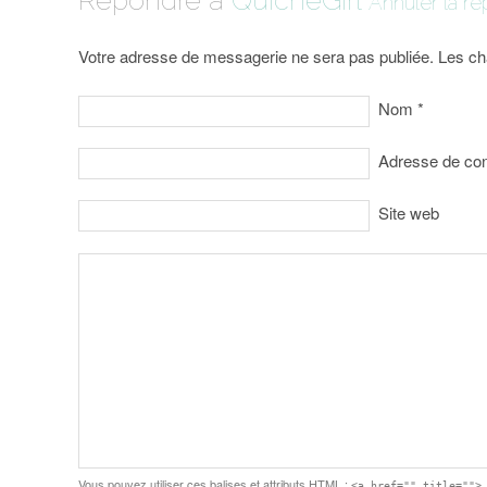
Répondre à
QuicheGirl
Annuler la r
Votre adresse de messagerie ne sera pas publiée. Les ch
Nom
*
Adresse de co
Site web
Vous pouvez utiliser ces balises et attributs
HTML
:
<a href="" title="">