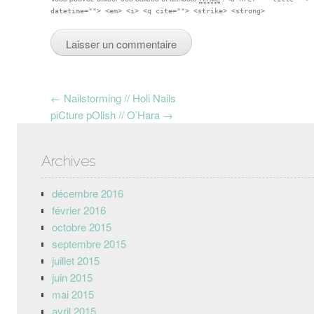
datetime=""> <em> <i> <q cite=""> <strike> <strong>
Post navigation
←
Nailstorming // Holi Nails
piCture pOlish // O’Hara
→
Archives
décembre 2016
février 2016
octobre 2015
septembre 2015
juillet 2015
juin 2015
mai 2015
avril 2015