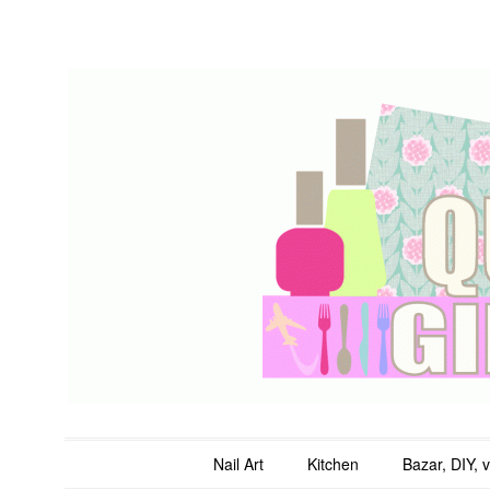
QuicheGirl
Main menu
Skip to content
Nail Art
Kitchen
Bazar, DIY, 