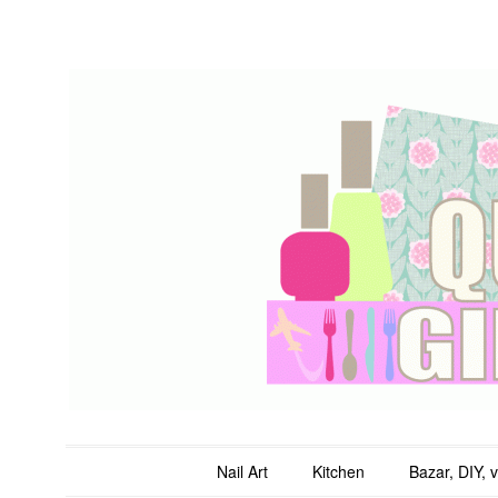
QuicheGirl
Main menu
Skip to content
Nail Art
Kitchen
Bazar, DIY, 