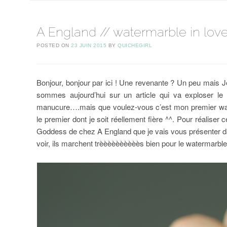
A England // watermarble in lov
POSTED ON
23 JUIN 2015
BY
QUICHEGIRL
Bonjour, bonjour par ici ! Une revenante ? Un peu mais Je 
sommes aujourd’hui sur un article qui va exploser le
manucure….mais que voulez-vous c’est mon premier waterm
le premier dont je soit réellement fière ^^. Pour réaliser ce
Goddess de chez A England que je vais vous présenter dan
voir, ils marchent trèèèèèèèèèès bien pour le watermarble