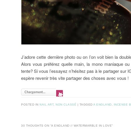
J’adore cette dernière photo ou on l’on voit bien la dou
Alors vous préférez quelle main, la mono maniaque ou la 
tente? Si vous l’essayez n’hésitez pas à le partager sur IG
espère revenir très vite partager des choses avec vous !
POSTED IN
NAIL ART
,
NON CLASSÉ
|
TAGGED
A ENGLAND
,
INCENSE 
30 THOUGHTS ON “
A ENGLAND // WATERMARBLE IN LOVE
”