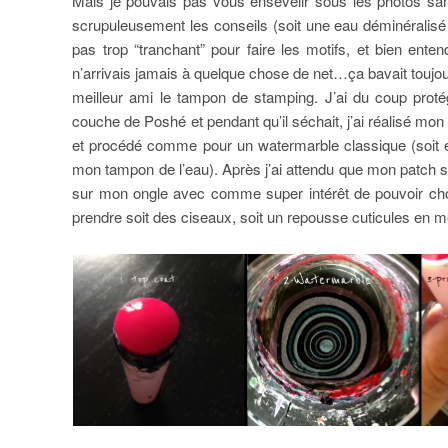
Mais je pouvais pas vous ensevelir sous les photos san
scrupuleusement les conseils (soit une eau déminéralisé 
pas trop “tranchant” pour faire les motifs, et bien ente
n’arrivais jamais à quelque chose de net…ça bavait toujour
meilleur ami le tampon de stamping. J’ai du coup pro
couche de Poshé et pendant qu’il séchait, j’ai réalisé mo
et procédé comme pour un watermarble classique (soit enl
mon tampon de l’eau). Après j’ai attendu que mon patch sè
sur mon ongle avec comme super intérêt de pouvoir choisi
prendre soit des ciseaux, soit un repousse cuticules en mé