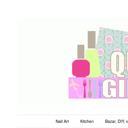
QuicheGirl
Main menu
Skip to content
Nail Art
Kitchen
Bazar, DIY, 