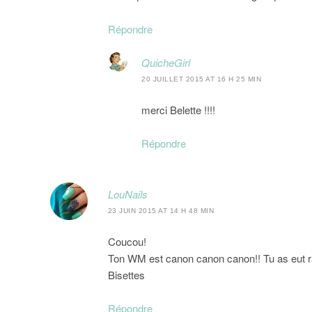
Répondre
QuicheGirl
20 JUILLET 2015 AT 16 H 25 MIN
merci Belette !!!!
Répondre
LouNails
23 JUIN 2015 AT 14 H 48 MIN
Coucou!
Ton WM est canon canon canon!! Tu as eut ra
Bisettes
Répondre