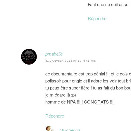
Faut que ce soit asser
Répondre
pmabelle
31 JANVIER 2013 AT 17 H 41 MIN
ce documentaire est trop génial !!! et je do
polissoir pour ongle et il adore les voir tout bri
tu peux être super fière ! tu as fait du bon b
je m égare là :p)
homme de NPA !!!!! CONGRATS !!!
Répondre
QuicheGirl