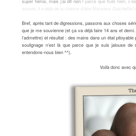
super héros, mais j’ai dit non !
parce que flute hein, c’es
encore, il a déjà de la chance d’être Monsieur QuicheGir
Bref, après tant de digressions, passons aux choses séri
que je me souvienne (et ça va déjà faire 14 ans et demi
l’admettre) et résultat : des mains dans un état pitoyabl
soulignage n’est là que parce que je suis jalouse de s
entendons-nous bien ^^).
Voilà donc avec quo