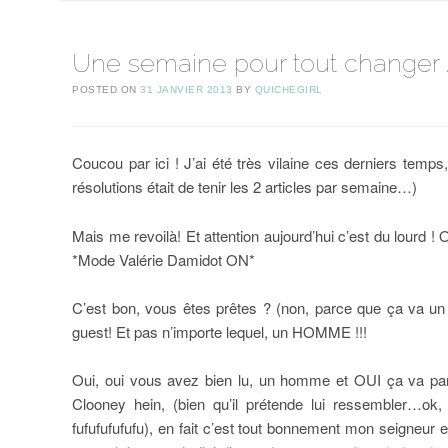
Une semaine pour tout changer //
POSTED ON
31 JANVIER 2013
BY
QUICHEGIRL
Coucou par ici ! J’ai été très vilaine ces derniers temp
résolutions était de tenir les 2 articles par semaine…)
Mais me revoilà! Et attention aujourd’hui c’est du lourd !
*Mode Valérie Damidot ON*
C’est bon, vous êtes prêtes ? (non, parce que ça va un p
guest! Et pas n’importe lequel, un HOMME !!!
Oui, oui vous avez bien lu, un homme et OUI ça va par
Clooney hein, (bien qu’il prétende lui ressembler…ok,
fufufufufufu), en fait c’est tout bonnement mon seigneur 