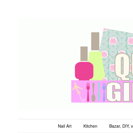
QuicheGirl
Main menu
Skip to content
Nail Art
Kitchen
Bazar, DIY, 