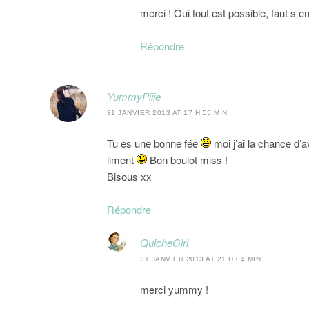
merci ! Oui tout est possible, faut s 
Répondre
YummyPiiie
31 JANVIER 2013 AT 17 H 55 MIN
Tu es une bonne fée
moi j’ai la chance d’
liment
Bon boulot miss !
Bisous xx
Répondre
QuicheGirl
31 JANVIER 2013 AT 21 H 04 MIN
merci yummy !