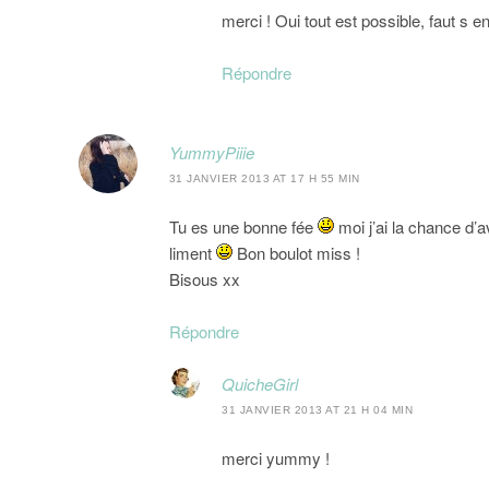
merci ! Oui tout est possible, faut s 
Répondre
YummyPiiie
31 JANVIER 2013 AT 17 H 55 MIN
Tu es une bonne fée
moi j’ai la chance d’
liment
Bon boulot miss !
Bisous xx
Répondre
QuicheGirl
31 JANVIER 2013 AT 21 H 04 MIN
merci yummy !