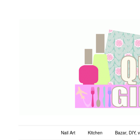
QuicheGirl
Main menu
Skip to content
Nail Art
Kitchen
Bazar, DIY, 