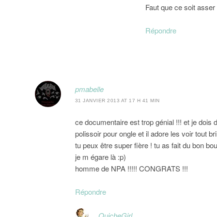
Faut que ce soit asser
Répondre
pmabelle
31 JANVIER 2013 AT 17 H 41 MIN
ce documentaire est trop génial !!! et je do
polissoir pour ongle et il adore les voir tout bri
tu peux être super fière ! tu as fait du bon b
je m égare là :p)
homme de NPA !!!!! CONGRATS !!!
Répondre
QuicheGirl