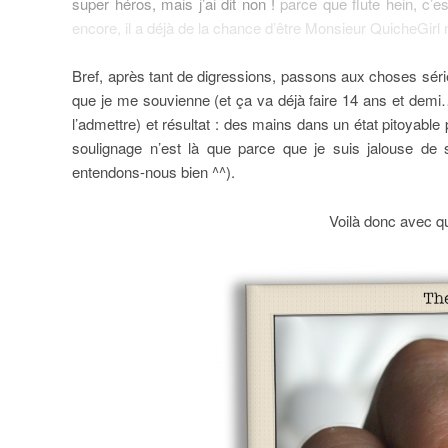
super héros, mais j’ai dit non !
parce que flute hein, c’es
encore, il a déjà de la chance d’être Monsieur QuicheGir
Bref, après tant de digressions, passons aux choses séri
que je me souvienne (et ça va déjà faire 14 ans et demi
l’admettre) et résultat : des mains dans un état pitoyabl
soulignage n’est là que parce que je suis jalouse de s
entendons-nous bien ^^).
Voilà donc avec quo