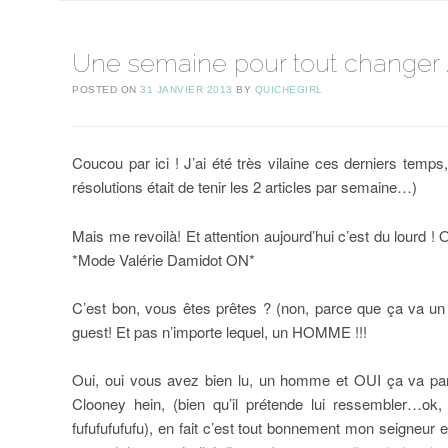
Une semaine pour tout changer //
POSTED ON
31 JANVIER 2013
BY
QUICHEGIRL
Coucou par ici ! J’ai été très vilaine ces derniers temp
résolutions était de tenir les 2 articles par semaine…)
Mais me revoilà! Et attention aujourd’hui c’est du lourd !
*Mode Valérie Damidot ON*
C’est bon, vous êtes prêtes ? (non, parce que ça va un p
guest! Et pas n’importe lequel, un HOMME !!!
Oui, oui vous avez bien lu, un homme et OUI ça va par
Clooney hein, (bien qu’il prétende lui ressembler…ok,
fufufufufufu), en fait c’est tout bonnement mon seigneur 