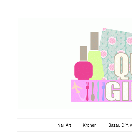
QuicheGirl
Main menu
Skip to content
Nail Art
Kitchen
Bazar, DIY, 