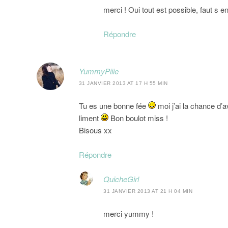
merci ! Oui tout est possible, faut s 
Répondre
YummyPiiie
31 JANVIER 2013 AT 17 H 55 MIN
Tu es une bonne fée
moi j’ai la chance d’
liment
Bon boulot miss !
Bisous xx
Répondre
QuicheGirl
31 JANVIER 2013 AT 21 H 04 MIN
merci yummy !