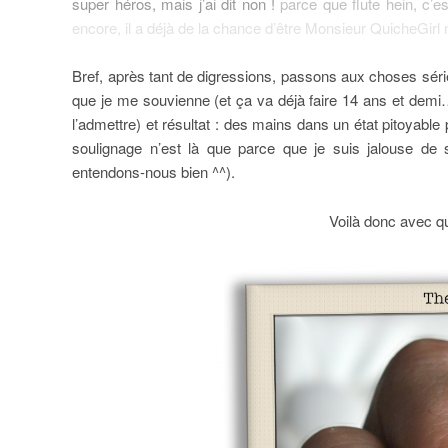
super héros, mais j’ai dit non !
parce que flute hein, c’es
encore, il a déjà de la chance d’être Monsieur QuicheGir
Bref, après tant de digressions, passons aux choses séri
que je me souvienne (et ça va déjà faire 14 ans et demi
l’admettre) et résultat : des mains dans un état pitoyabl
soulignage n’est là que parce que je suis jalouse de s
entendons-nous bien ^^).
Voilà donc avec quo