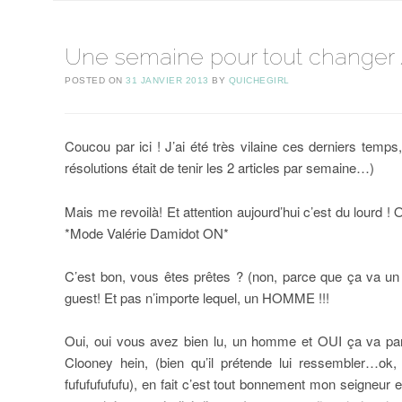
Une semaine pour tout changer //
POSTED ON
31 JANVIER 2013
BY
QUICHEGIRL
Coucou par ici ! J’ai été très vilaine ces derniers temp
résolutions était de tenir les 2 articles par semaine…)
Mais me revoilà! Et attention aujourd’hui c’est du lourd !
*Mode Valérie Damidot ON*
C’est bon, vous êtes prêtes ? (non, parce que ça va un p
guest! Et pas n’importe lequel, un HOMME !!!
Oui, oui vous avez bien lu, un homme et OUI ça va par
Clooney hein, (bien qu’il prétende lui ressembler…ok,
fufufufufufu), en fait c’est tout bonnement mon seigneur 