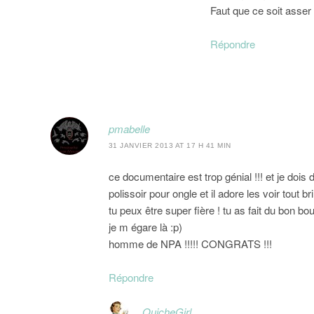
Faut que ce soit asser
Répondre
pmabelle
31 JANVIER 2013 AT 17 H 41 MIN
ce documentaire est trop génial !!! et je do
polissoir pour ongle et il adore les voir tout bri
tu peux être super fière ! tu as fait du bon b
je m égare là :p)
homme de NPA !!!!! CONGRATS !!!
Répondre
QuicheGirl