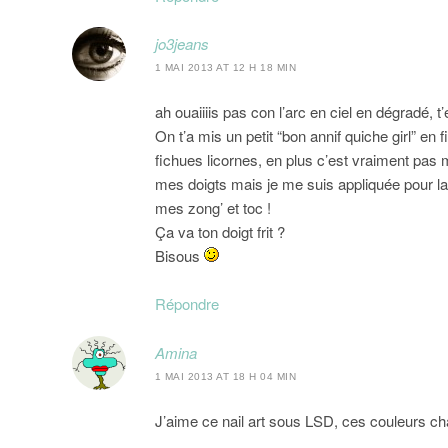
jo3jeans
1 MAI 2013 AT 12 H 18 MIN
ah ouaiiiis pas con l’arc en ciel en dégradé, t’
On t’a mis un petit “bon annif quiche girl” en 
fichues licornes, en plus c’est vraiment pas
mes doigts mais je me suis appliquée pour l
mes zong’ et toc !
Ça va ton doigt frit ?
Bisous
Répondre
Amina
1 MAI 2013 AT 18 H 04 MIN
J’aime ce nail art sous LSD, ces couleurs cha