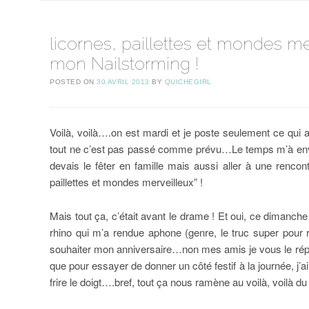
licornes, paillettes et mondes me
mon Nailstorming !
POSTED ON
30 AVRIL 2013
BY
QUICHEGIRL
Voilà, voilà….on est mardi et je poste seulement ce qu
tout ne c’est pas passé comme prévu…Le temps m’à envoyé 
devais le fêter en famille mais aussi aller à une rencon
paillettes et mondes merveilleux” !
Mais tout ça, c’était avant le drame ! Et oui, ce dimanche 
rhino qui m’a rendue aphone (genre, le truc super pour
souhaiter mon anniversaire…non mes amis je vous le répète
que pour essayer de donner un côté festif à la journée, j’a
frire le doigt….bref, tout ça nous ramène au voilà, voilà du