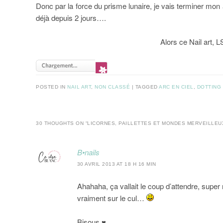
Donc par la force du prisme lunaire, je vais terminer mon ar
déjà depuis 2 jours….
Alors ce Nail art, 
POSTED IN
NAIL ART
,
NON CLASSÉ
|
TAGGED
ARC EN CIEL
,
DOTTING
30 THOUGHTS ON “
LICORNES, PAILLETTES ET MONDES MERVEILLEUX
B•nails
30 AVRIL 2013 AT 18 H 16 MIN
Ahahaha, ça vallait le coup d’attendre, super 
vraiment sur le cul…
Bisous ♥