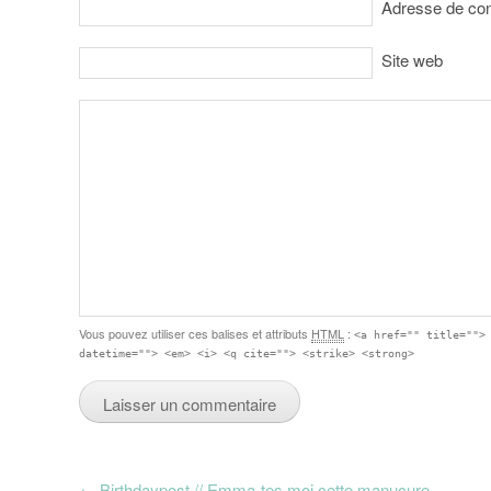
Adresse de co
Site web
Vous pouvez utiliser ces balises et attributs
HTML
:
<a href="" title="">
datetime=""> <em> <i> <q cite=""> <strike> <strong>
←
Birthdaypost // Emma-tes moi cette manucure