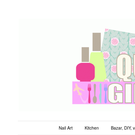
QuicheGirl
Main menu
Skip to content
Nail Art
Kitchen
Bazar, DIY, 