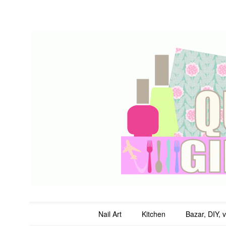
QuicheGirl
Main menu
Skip to content
Nail Art
Kitchen
Bazar, DIY, 