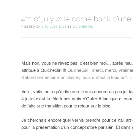
4th of july // le come back d’un
POSTED ON
5 JUILLET 2013
BY
QUICHEGIRL
Mais non, vous ne rêvez pas, c’est bien moi… après heu
attribué à QuicheGirl !!!
QuicheGirl : merci, merci, vraimen
d’abord remercier mon clavier, mais surtout la touche “.
” 
Voilà, voilà, on a qu’à dire que je suis encore un peu jet-l
4 juillet c’est la fête à nos amis d’Outre-Atlantique et co
de faire une transition pour le retour sur le blog.
Je cherchais encore quel vernis prendre pour ce nail art
pour la présentation d’un concept store parisien. Et dan