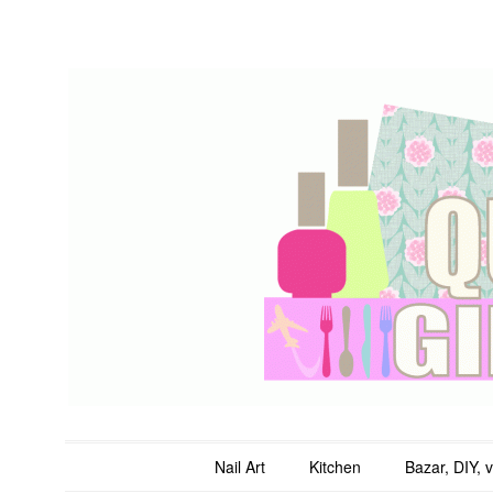
QuicheGirl
Main menu
Skip to content
Nail Art
Kitchen
Bazar, DIY, 