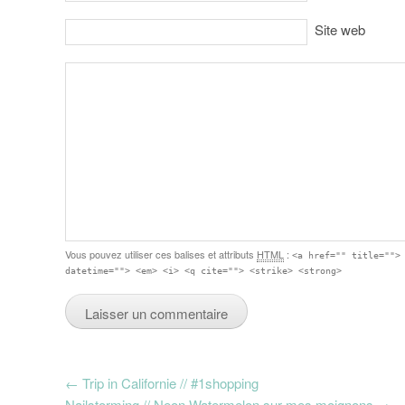
Site web
Vous pouvez utiliser ces balises et attributs
HTML
:
<a href="" title="">
datetime=""> <em> <i> <q cite=""> <strike> <strong>
Post navigation
←
Trip in Californie // #1shopping
Nailstorming // Neon Watermelon sur mes moignons
→