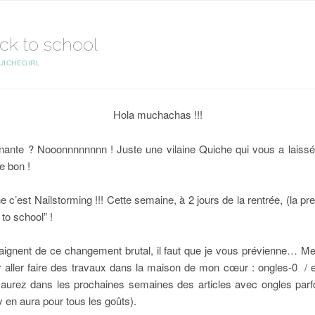
ack to school
UICHEGIRL
Hola muchachas !!!
ante ? Nooonnnnnnnn ! Juste une vilaine Quiche qui vous a laissé
de bon !
e c’est Nailstorming !!! Cette semaine, à 2 jours de la rentrée, (l
 to school” !
aignent de ce changement brutal, il faut que je vous prévienne… Me
our aller faire des travaux dans la maison de mon cœur : ongles-0
aurez dans les prochaines semaines des articles avec ongles parf
y en aura pour tous les goûts).