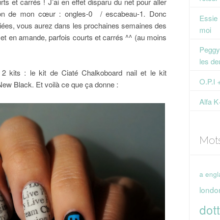
 et carrés ! J’ai en effet disparu du net pour aller
son de mon cœur : ongles-0 / escabeau-1. Donc
Essie
iées, vous aurez dans les prochaines semaines des
moi
s et en amande, parfois courts et carrés ^^ (au moins
Peggy 
les de
sé 2 kits : le kit de Ciaté Chalkoboard nail et le kit
O.P.I 
ew Black. Et voilà ce que ça donne :
Alfa K
Mot
a engl
londo
dott