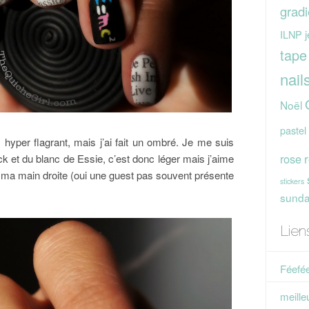
gradi
j
ILNP
tape
nail
Noël
pastel
 hyper flagrant, mais j’ai fait un ombré. Je me suis
rose
ck et du blanc de Essie, c’est donc léger mais j’aime
sur ma main droite (oui une guest pas souvent présente
stickers
sunday
Lien
Féefée
meille