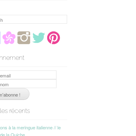
h
nnement
cles récents
ns à la meringue italienne // le
 de la Quiche