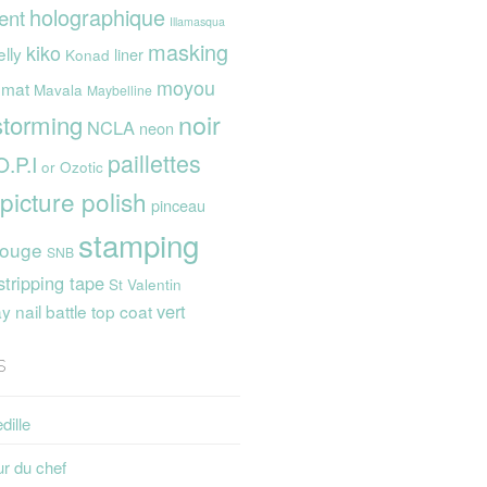
holographique
ent
Illamasqua
masking
kiko
elly
liner
Konad
moyou
mat
Mavala
Maybelline
noir
storming
NCLA
neon
paillettes
O.P.I
or
Ozotic
picture polish
pinceau
stamping
rouge
SNB
stripping tape
St Valentin
vert
 nail battle
top coat
s
dille
ur du chef