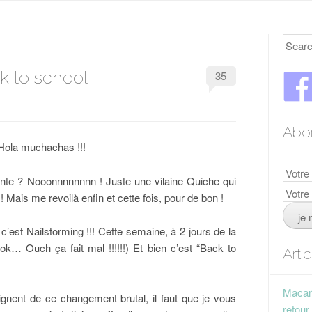
Searc
k to school
35
Abo
Hola muchachas !!!
te ? Nooonnnnnnnn ! Juste une vilaine Quiche qui
 Mais me revoilà enfin et cette fois, pour de bon !
’est Nailstorming !!! Cette semaine, à 2 jours de la
k… Ouch ça fait mal !!!!!!) Et bien c’est “Back to
Arti
Macaro
ignent de ce changement brutal, il faut que je vous
retour