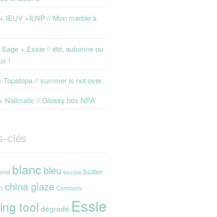
 + IEUV +ILNP // Mon marble à
Sage + Essie // été, automne ou
ux !
+ Topatopa // summer is not over
+ Nailmatic // Glossy box NPA
s-clés
blanc
bleu
butter
and
bourjois
china glaze
n
Concours
Essie
ing tool
dégradé