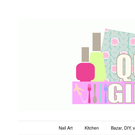
QuicheGirl
Main menu
Skip to content
Nail Art
Kitchen
Bazar, DIY, 