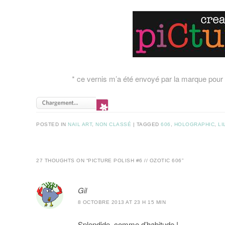
* ce vernis m’a été envoyé par la marque pour 
POSTED IN
NAIL ART
,
NON CLASSÉ
|
TAGGED
606
,
HOLOGRAPHIC
,
LI
27 THOUGHTS ON “
PICTURE POLISH #6 // OZOTIC 606
”
Gil
8 OCTOBRE 2013 AT 23 H 15 MIN
Splendide, comme d’habitude !