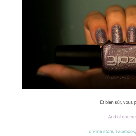
Et bien sûr, vous 
And of course,
on-line store
,
Facebook