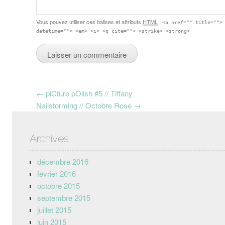
Vous pouvez utiliser ces balises et attributs
HTML
:
<a href="" title="">
datetime=""> <em> <i> <q cite=""> <strike> <strong>
Post navigation
←
piCture pOlish #5 // Tiffany
Nailstorming // Octobre Rose
→
Archives
décembre 2016
février 2016
octobre 2015
septembre 2015
juillet 2015
juin 2015