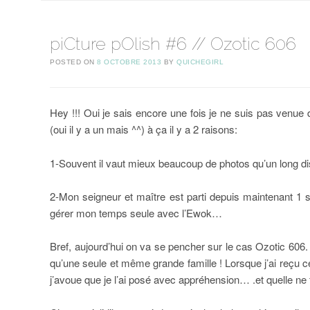
piCture pOlish #6 // Ozotic 606
POSTED ON
8 OCTOBRE 2013
BY
QUICHEGIRL
Hey !!! Oui je sais encore une fois je ne suis pas venu
(oui il y a un mais ^^) à ça il y a 2 raisons:
1-Souvent il vaut mieux beaucoup de photos qu’un long d
2-Mon seigneur et maître est parti depuis maintenant 1 s
gérer mon temps seule avec l’Ewok…
Bref, aujourd’hui on va se pencher sur le cas Ozotic 606.
qu’une seule et même grande famille ! Lorsque j’ai reçu cett
j’avoue que je l’ai posé avec appréhension… .et quelle ne f