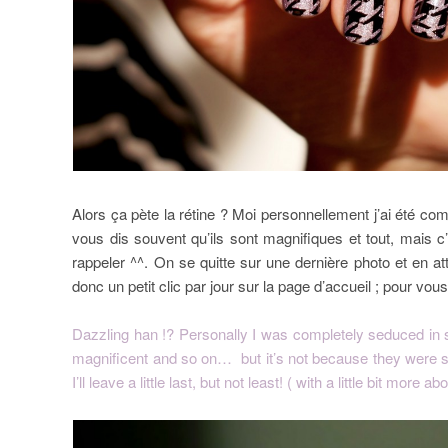
Alors ça pète la rétine ? Moi personnellement j’ai été c
vous dis souvent qu’ils sont magnifiques et tout, mais c
rappeler ^^. On se quitte sur une dernière photo et en a
donc un petit clic par jour sur la page d’accueil ; pour vo
Dazzling han !? Personally I was completely seduced in sp
magnificent and so on… but it’s not because they were se
I’ll leave a little last, but not least! ( with a little bit more a