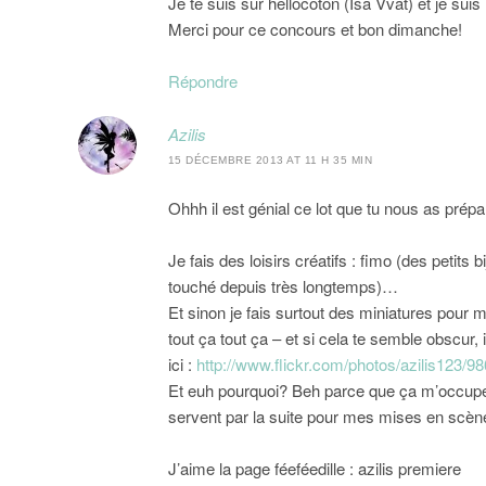
Je te suis sur hellocoton (Isa Vvat) et je sui
Merci pour ce concours et bon dimanche!
Répondre
Azilis
15 DÉCEMBRE 2013 AT 11 H 35 MIN
Ohhh il est génial ce lot que tu nous as prépa
Je fais des loisirs créatifs : fimo (des petits b
touché depuis très longtemps)…
Et sinon je fais surtout des miniatures pour
tout ça tout ça – et si cela te semble obscur, 
ici :
http://www.flickr.com/photos/azilis123/9
Et euh pourquoi? Beh parce que ça m’occupe l
servent par la suite pour mes mises en scène
J’aime la page féeféedille : azilis premiere