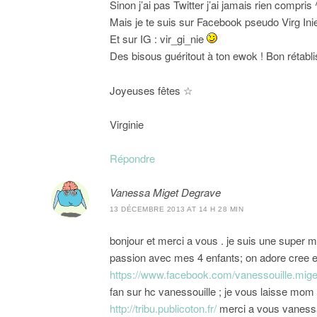
Sinon j’ai pas Twitter j’ai jamais rien compris 
Mais je te suis sur Facebook pseudo Virg Ini
Et sur IG : vir_gi_nie
Des bisous guéritout à ton ewok ! Bon rétabli
Joyeuses fêtes ☆
Virginie
Répondre
Vanessa Miget Degrave
13 DÉCEMBRE 2013 AT 14 H 28 MIN
bonjour et merci a vous . je suis une super ma
passion avec mes 4 enfants; on adore cree e
https://www.facebook.com/vanessouille.mig
fan sur hc vanessouille ; je vous laisse mom
http://tribu.publicoton.fr/
merci a vous vaness