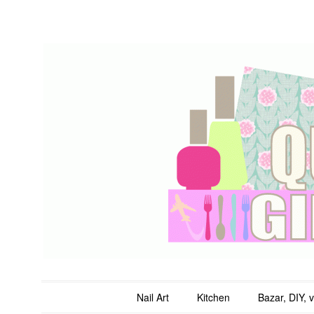
QuicheGirl
Main menu
Skip to content
Nail Art
Kitchen
Bazar, DIY, 