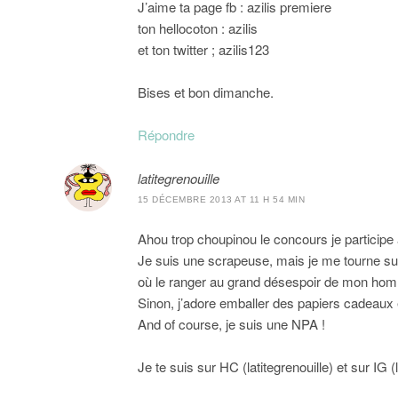
J’aime ta page fb : azilis premiere
ton hellocoton : azilis
et ton twitter ; azilis123
Bises et bon dimanche.
Répondre
latitegrenouille
15 DÉCEMBRE 2013 AT 11 H 54 MIN
Ahou trop choupinou le concours je participe a
Je suis une scrapeuse, mais je me tourne sur
où le ranger au grand désespoir de mon ho
Sinon, j’adore emballer des papiers cadeaux 
And of course, je suis une NPA !
Je te suis sur HC (latitegrenouille) et sur IG (l