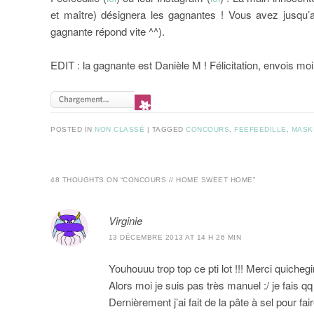
et maître) désignera les gagnantes ! Vous avez jusqu’
gagnante répond vite ^^).
EDIT : la gagnante est Danièle M ! Félicitation, envois m
POSTED IN
NON CLASSÉ
|
TAGGED
CONCOURS
,
FEEFEEDILLE
,
MASK
48 THOUGHTS ON “
CONCOURS // HOME SWEET HOME
”
Virginie
13 DÉCEMBRE 2013 AT 14 H 26 MIN
Youhouuu trop top ce pti lot !!! Merci quichegir
Alors moi je suis pas très manuel :/ je fais 
Dernièrement j’ai fait de la pâte à sel pour f