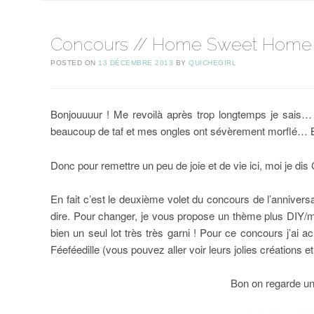
Concours // Home Sweet Home
POSTED ON
13 DÉCEMBRE 2013
BY
QUICHEGIRL
Bonjouuuur ! Me revoilà après trop longtemps je sais…
beaucoup de taf et mes ongles ont sévèrement morflé… Bre
Donc pour remettre un peu de joie et de vie ici, moi je d
En fait c’est le deuxième volet du concours de l’anniver
dire. Pour changer, je vous propose un thème plus DIY/ma
bien un seul lot très très garni ! Pour ce concours j’ai a
Féeféedille (vous pouvez aller voir leurs jolies créations e
Bon on regarde un