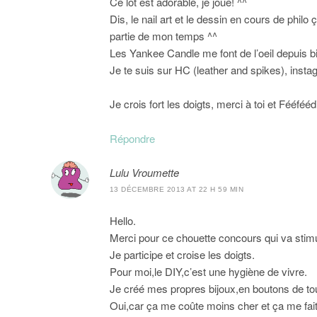
Ce lot est adorable, je joue! ^^
Dis, le nail art et le dessin en cours de phi
partie de mon temps ^^
Les Yankee Candle me font de l’oeil depuis b
Je te suis sur HC (leather and spikes), instag
Je crois fort les doigts, merci à toi et Fééféédi
Répondre
Lulu Vroumette
13 DÉCEMBRE 2013 AT 22 H 59 MIN
Hello.
Merci pour ce chouette concours qui va stimul
Je participe et croise les doigts.
Pour moi,le DIY,c’est une hygiène de vivre.
Je créé mes propres bijoux,en boutons de tou
Oui,car ça me coûte moins cher et ça me fait to