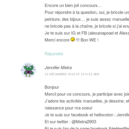
Encore un bien joli concours…
Pour répondre à ta question, oui, je bricole un
peinture, des bijoux… je suis assez manuelle 
ne bricole pas à la chaîne, je bricole si j’ai e
Je te suis sur IG et FB (alexanapoad et Alexa 
Merci encore
!!! Bon WE !
Répondre
Jennifer Metra
13 DÉCEMBRE 2013 AT 14 H 41 MIN
Bonjour
Mercii pour ce concours, je participe avec joi
J’adore les activités manuelles, je dessine, et
naissance pour ma soeur
Je te suis sur facebook et hellocoton : Jennif
Et sur twitter : @Metra2903
Et je suis fan de la page facebook Féeféedille