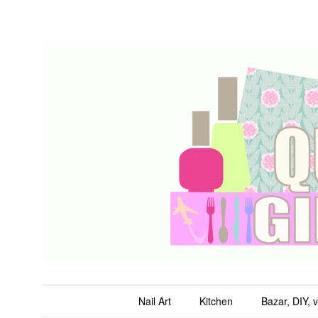
QuicheGirl
Main menu
Skip to content
Nail Art
Kitchen
Bazar, DIY, 