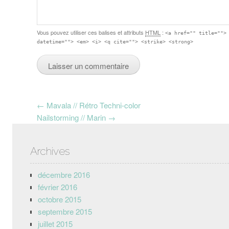
Vous pouvez utiliser ces balises et attributs
HTML
:
<a href="" title="">
datetime=""> <em> <i> <q cite=""> <strike> <strong>
Post navigation
←
Mavala // Rétro Techni-color
Nailstorming // Marin
→
Archives
décembre 2016
février 2016
octobre 2015
septembre 2015
juillet 2015