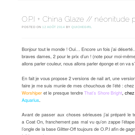
O.P.I + China Glaze // néonitude p
POSTED ON
12 AOÛT 2014
BY
QUICHEGIRL
Bonjour tout le monde ! Oui… Encore un fois j’ai déserté
braves dames, 2 pour le prix d’un ! (note pour moi-même 
allons parler couleur, nous allons parler éponge et on va s’e
En fait je vous propose 2 versions de nail art, une version 
faire je me suis munie de mes chouchous de l’été : chez 
Worshiper
et le presque tendre
That’s Shore Bright
, chez 
Aquarius
.
Avant de passer aux choses sérieuses j’ai préparé le t
a Coat On, franchement pas mal vu qu’on zappe l’étape b
l’ongle de la base Glitter-Off toujours de O.P.I afin de gag