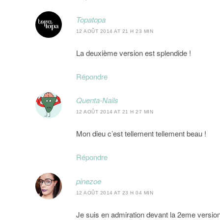
Topatopa
12 AOÛT 2014 AT 21 H 23 MIN
La deuxième version est splendide !
Répondre
Quenta-Nails
12 AOÛT 2014 AT 21 H 27 MIN
Mon dieu c’est tellement tellement beau !
Répondre
pinezoe
12 AOÛT 2014 AT 23 H 04 MIN
Je suis en admiration devant la 2eme version