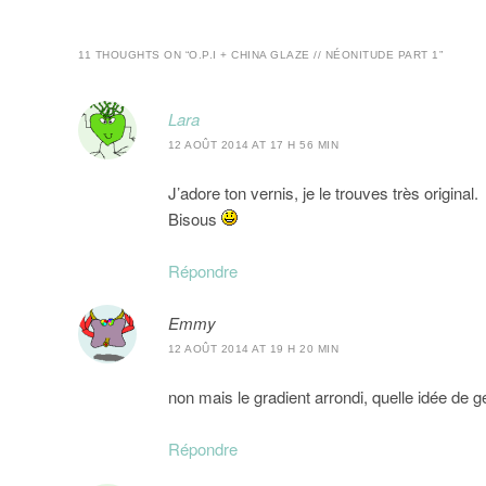
11 THOUGHTS ON “
O.P.I + CHINA GLAZE // NÉONITUDE PART 1
”
Lara
12 AOÛT 2014 AT 17 H 56 MIN
J’adore ton vernis, je le trouves très original.
Bisous
Répondre
Emmy
12 AOÛT 2014 AT 19 H 20 MIN
non mais le gradient arrondi, quelle idée de gén
Répondre