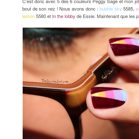
C’est donc avec 5 des 6 couleurs Peggy Sage et mon joli b
bout de son nez ! Nous avons donc :
bubble sky
5585,
c
lemon
5580 et
In the lobby
de Essie. Maintenant que les prés