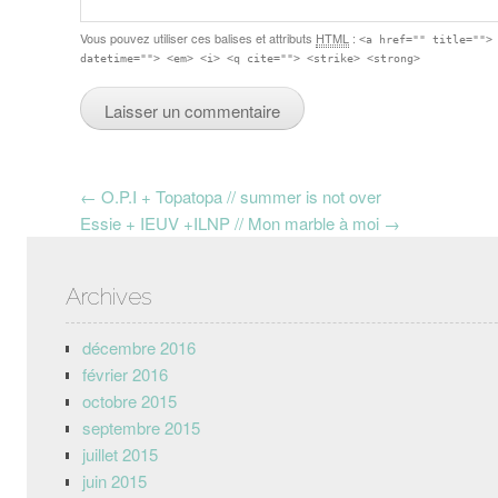
Vous pouvez utiliser ces balises et attributs
HTML
:
<a href="" title="">
datetime=""> <em> <i> <q cite=""> <strike> <strong>
Post navigation
←
O.P.I + Topatopa // summer is not over
Essie + IEUV +ILNP // Mon marble à moi
→
Archives
décembre 2016
février 2016
octobre 2015
septembre 2015
juillet 2015
juin 2015