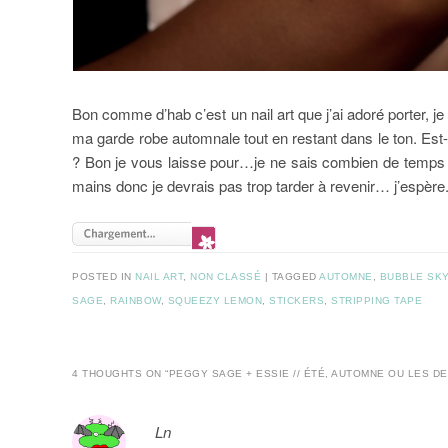
Bon comme d’hab c’est un nail art que j’ai adoré porter, je
ma garde robe automnale tout en restant dans le ton. Est
? Bon je vous laisse pour…je ne sais combien de temps ma
mains donc je devrais pas trop tarder à revenir… j’espère. 
POSTED IN
NAIL ART
,
NON CLASSÉ
|
TAGGED
AUTOMNE
,
BUBBLE SK
SAGE
,
RAINBOW
,
SQUEEZY LEMON
,
STICKERS
,
STRIPPING TAPE
4 THOUGHTS ON “
PEGGY SAGE + ESSIE // ÉTÉ, AUTOMNE OU LES DE
Ln