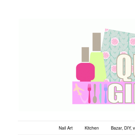
QuicheGirl
Main menu
Skip to content
Nail Art
Kitchen
Bazar, DIY, 