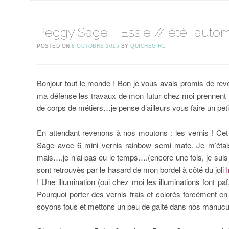
Peggy Sage + Essie // été, auto
POSTED ON
8 OCTOBRE 2015
BY
QUICHEGIRL
Bonjour tout le monde ! Bon je vous avais promis de reven
ma défense les travaux de mon futur chez moi prennent hé
de corps de métiers…je pense d’ailleurs vous faire un petit 
En attendant revenons à nos moutons : les vernis ! Cet
Sage avec 6 mini vernis rainbow semi mate. Je m’étais
mais….je n’ai pas eu le temps….(encore une fois, je suis
sont retrouvès par le hasard de mon bordel à côté du joli
! Une illumination (oui chez moi les illuminations font pa
Pourquoi porter des vernis frais et colorés forcément en
soyons fous et mettons un peu de gaité dans nos manucu