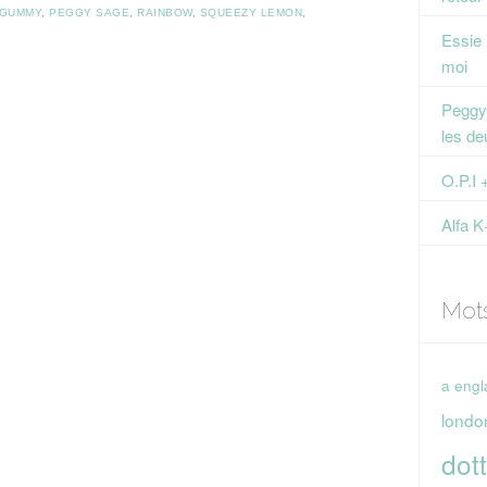
 GUMMY
,
PEGGY SAGE
,
RAINBOW
,
SQUEEZY LEMON
,
Essie
moi
Peggy 
les de
O.P.I 
Alfa K
Mot
a engl
londo
dott