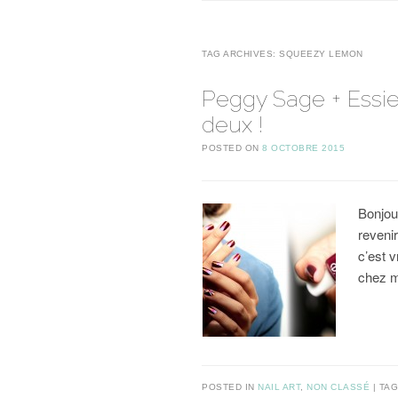
TAG ARCHIVES:
SQUEEZY LEMON
Peggy Sage + Essie
deux !
POSTED ON
8 OCTOBRE 2015
Bonjou
revenir
c’est 
chez m
POSTED IN
NAIL ART
,
NON CLASSÉ
TA