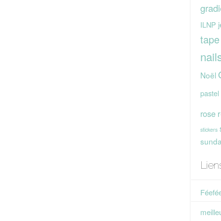
gradi
j
ILNP
tape
nail
Noël
pastel
rose
stickers
sunday
Lien
Féefée
meille