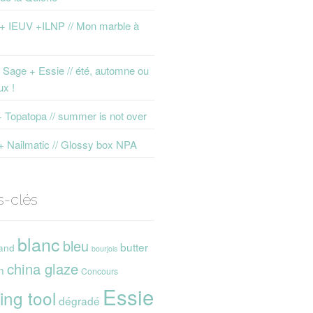
 + IEUV +ILNP // Mon marble à
Sage + Essie // été, automne ou
ux !
+ Topatopa // summer is not over
+ Nailmatic // Glossy box NPA
s-clés
blanc
bleu
butter
and
bourjois
china glaze
n
Concours
Essie
ing tool
dégradé