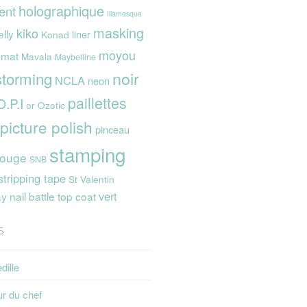
holographique
ent
Illamasqua
masking
kiko
elly
liner
Konad
moyou
mat
Mavala
Maybelline
noir
storming
NCLA
neon
paillettes
O.P.I
or
Ozotic
picture polish
pinceau
stamping
rouge
SNB
stripping tape
St Valentin
vert
 nail battle
top coat
s
dille
ur du chef