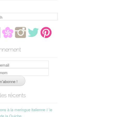
h
nnement
cles récents
ns à la meringue italienne // le
 de la Quiche