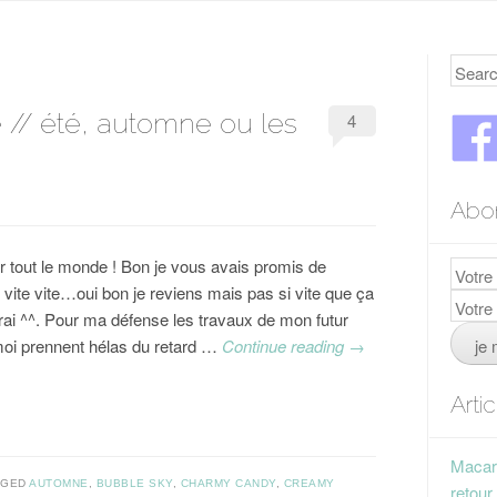
Searc
 // été, automne ou les
4
Abo
r tout le monde ! Bon je vous avais promis de
 vite vite…oui bon je reviens mais pas si vite que ça
vrai ^^. Pour ma défense les travaux de mon futur
oi prennent hélas du retard …
Continue reading
→
Arti
Macaro
GGED
AUTOMNE
,
BUBBLE SKY
,
CHARMY CANDY
,
CREAMY
retour