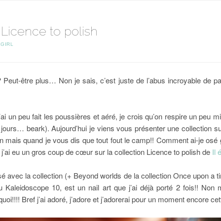
// Licence to polish
GIRL
ci? Peut-être plus… Non je sais, c’est juste de l’abus incroyable de 
ai un peu fait les poussières et aéré, je crois qu’on respire un peu mie
 jours… beark). Aujourd’hui je viens vous présenter une collection s
mais quand je vous dis que tout fout le camp!! Comment ai-je osé
 j’ai eu un gros coup de cœur sur la collection Licence to polish de
Il 
réalisé avec la collection (+ Beyond worlds de la collection Once upon a
aleidoscope 10, est un nail art que j’ai déjà porté 2 fois!! Non m
uoi!!!! Bref j’ai adoré, j’adore et j’adorerai pour un moment encore cet