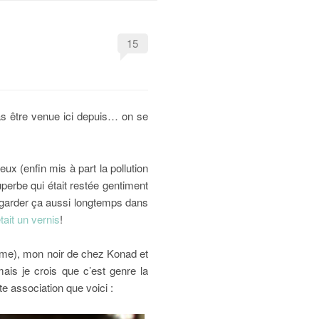
15
pas être venue ici depuis… on se
ux (enfin mis à part la pollution
uperbe qui était restée gentiment
 garder ça aussi longtemps dans
était un vernis
!
 time), mon noir de chez Konad et
ais je crois que c’est genre la
te association que voici :