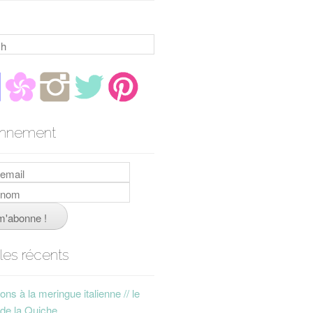
h
nnement
cles récents
ns à la meringue italienne // le
 de la Quiche