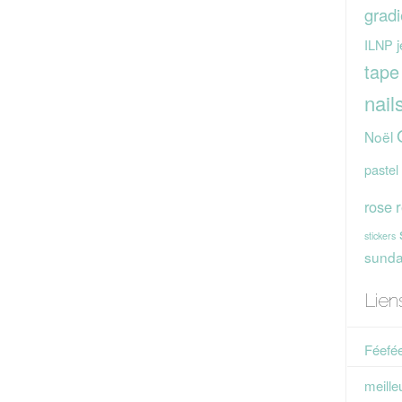
gradi
j
ILNP
tape
nail
Noël
pastel
rose
stickers
sunday
Lien
Féefée
meille