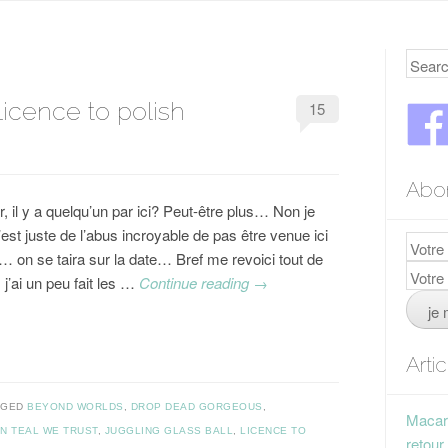
Searc
 Licence to polish
15
Abo
, il y a quelqu’un par ici? Peut-être plus… Non je
’est juste de l’abus incroyable de pas être venue ici
… on se taira sur la date… Bref me revoici tout de
j’ai un peu fait les …
Continue reading
→
Arti
GGED
BEYOND WORLDS
,
DROP DEAD GORGEOUS
,
Macaro
IN TEAL WE TRUST
,
JUGGLING GLASS BALL
,
LICENCE TO
retour