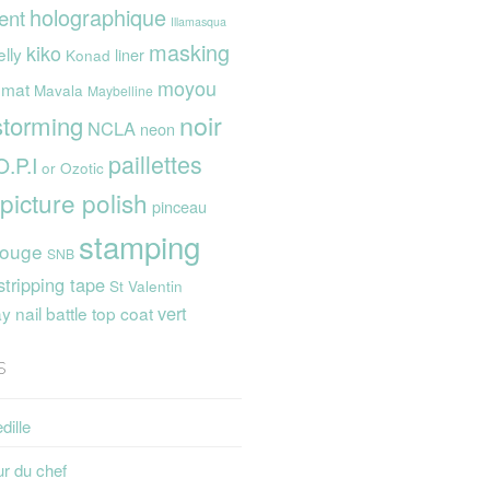
holographique
ent
Illamasqua
masking
kiko
elly
liner
Konad
moyou
mat
Mavala
Maybelline
noir
storming
NCLA
neon
paillettes
O.P.I
or
Ozotic
picture polish
pinceau
stamping
rouge
SNB
stripping tape
St Valentin
vert
 nail battle
top coat
s
dille
ur du chef