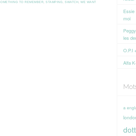
SOMETHING TO REMEMBER
,
STAMPING
,
SWATCH
,
WE WANT
Essie
moi
Peggy 
les de
O.P.I 
Alfa K
Mot
a engl
londo
dott