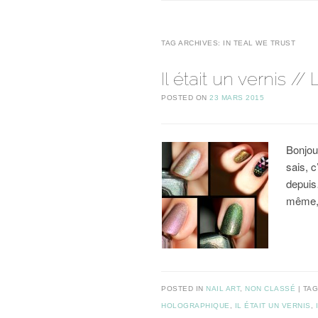
TAG ARCHIVES:
IN TEAL WE TRUST
Il était un vernis //
POSTED ON
23 MARS 2015
Bonjour
sais, c
depuis
même, 
POSTED IN
NAIL ART
,
NON CLASSÉ
TA
HOLOGRAPHIQUE
,
IL ÉTAIT UN VERNIS
,