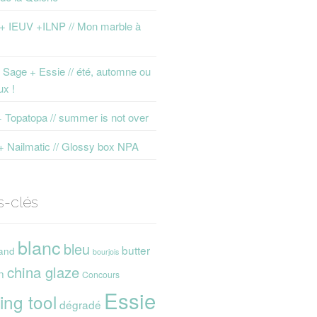
 + IEUV +ILNP // Mon marble à
Sage + Essie // été, automne ou
ux !
+ Topatopa // summer is not over
+ Nailmatic // Glossy box NPA
s-clés
blanc
bleu
butter
and
bourjois
china glaze
n
Concours
Essie
ing tool
dégradé