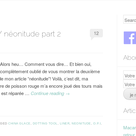
Searc
// néonitude part 2
12
Abo
! Alors heu… Comment vous dire… Et bien oui,
s complètement oublié de vous montrer la deuxième
de mon article “néonitude”! Voilà, c’est dit, ma
e de poisson rouge m’a encore joué des tours mais
ur est réparée …
Continue reading
→
Arti
GGED
CHINA GLACE
,
DOTTING TOOL
,
LINER
,
NEONITUDE
,
O.P.I
,
Macaro
retour