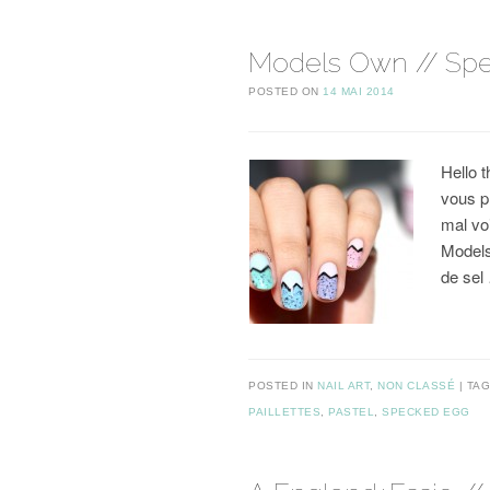
Models Own // Spe
POSTED ON
14 MAI 2014
Hello 
vous p
mal voi
Models
de se
POSTED IN
NAIL ART
,
NON CLASSÉ
TA
PAILLETTES
,
PASTEL
,
SPECKED EGG