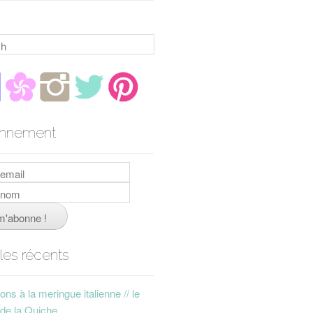
h
nnement
cles récents
ns à la meringue italienne // le
 de la Quiche