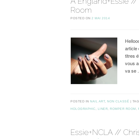
A England+Essie /
Room
POSTED ON
2 MAI 2014
Helloo
articl
titres
vous a
va se
POSTED IN
NAIL ART
,
NON CLASSÉ
TA
HOLOGRAPHIC
,
LINER
,
ROMPER ROOM
,
Essie+NCLA // Chr