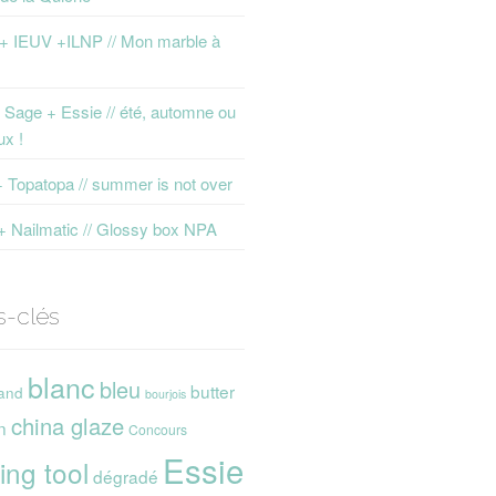
 + IEUV +ILNP // Mon marble à
Sage + Essie // été, automne ou
ux !
+ Topatopa // summer is not over
+ Nailmatic // Glossy box NPA
s-clés
blanc
bleu
butter
and
bourjois
china glaze
n
Concours
Essie
ing tool
dégradé