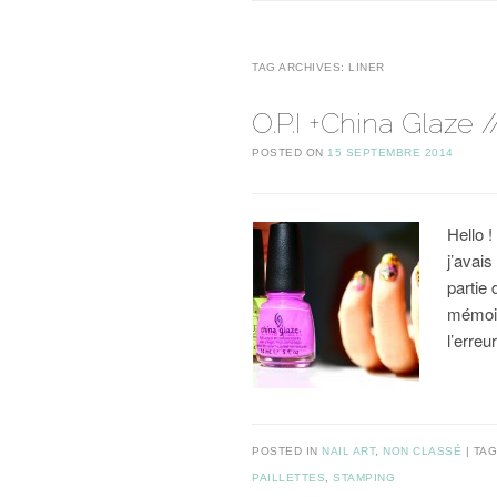
TAG ARCHIVES:
LINER
O.P.I +China Glaze 
POSTED ON
15 SEPTEMBRE 2014
Hello 
j’avai
partie 
mémoir
l’erre
POSTED IN
NAIL ART
,
NON CLASSÉ
TA
PAILLETTES
,
STAMPING