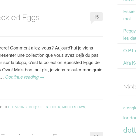
Essie
ckled Eggs
15
moi
Peggy 
les de
there! Comment allez-vous? Aujourd’hui je viens
O.P.I 
résenter une collection que vous avez déjà du pas
r sur la blogo, c’est la collection Speckled Eggs de
Alfa K
 Own! Mais bon tant pis, je viens rajouter mon grain
l …
Continue reading
→
Mot
a engl
GGED
CHEVRONS
,
COQUILLES
,
LINER
,
MODELS OWN
,
londo
dott