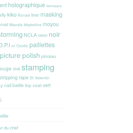
holographique
ent
Illamasqua
masking
kiko
elly
liner
Konad
moyou
mat
Mavala
Maybelline
noir
storming
NCLA
neon
paillettes
O.P.I
or
Ozotic
picture polish
pinceau
stamping
rouge
SNB
stripping tape
St Valentin
vert
 nail battle
top coat
s
dille
ur du chef