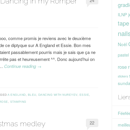
/ Dancing in my Romper
24
gradi
j
ILNP
tape
nail
ooo, comme promis je reviens avec le deuxième
Noël
e de ce diptyque sur A England et Essie. Bon mes
 étaient passablement pourris mais je sais que ça ne
pastel
rrête pas et heureusement ^^. Donc aujourd’hui on
 …
Continue reading
→
rose
stickers
sunday
GGED
A ENGLAND
,
BLEU
,
DANCING WITH NUREYEV
,
ESSIE
,
Lien
ROSE
,
STAMPING
Féefée
istmas medley
22
meille