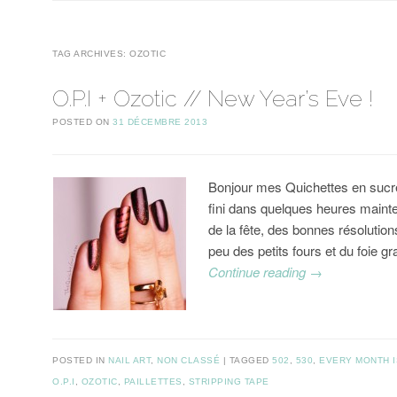
TAG ARCHIVES:
OZOTIC
O.P.I + Ozotic // New Year’s Eve !
POSTED ON
31 DÉCEMBRE 2013
Bonjour mes Quichettes en sucre
fini dans quelques heures mainte
de la fête, des bonnes résolution
peu des petits fours et du foie g
Continue reading
→
POSTED IN
NAIL ART
,
NON CLASSÉ
TAGGED
502
,
530
,
EVERY MONTH 
O.P.I
,
OZOTIC
,
PAILLETTES
,
STRIPPING TAPE