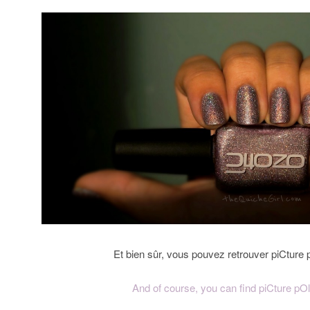
Et bien sûr, vous pouvez retrouver piCture 
And of course, you can find piCture pOl