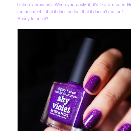
bishop’s dresses). When you apply it, it’s like a dream!
(sometime 4…)but it dries so fast that it doesn’t matter !
Ready to see it?