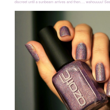
discreet until a sunbeam arrives and then…. wahouuuu! Se