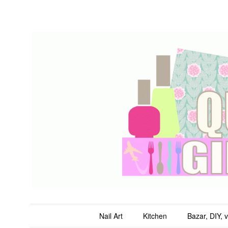
QuicheGirl
Main menu
Skip to content
Nail Art
Kitchen
Bazar, DIY, 