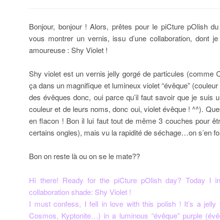
Bonjour, bonjour ! Alors, prêtes pour le piCture pOlish du 
vous montrer un vernis, issu d’une collaboration, dont je
amoureuse : Shy Violet !
Shy violet est un vernis jelly gorgé de particules (comme
ça dans un magnifique et lumineux violet “évêque” (coule
des évêques donc, oui parce qu’il faut savoir que je suis
couleur et de leurs noms, donc oui, violet évêque ! ^^). Qu
en flacon ! Bon il lui faut tout de même 3 couches pour 
certains ongles), mais vu la rapidité de séchage…on s’en fout
Bon on reste là ou on se le mate??
Hi there! Ready for the piCture pOlish day? Today I 
collaboration shade: Shy Violet !
I must confess, I fell in love with this polish ! It’s a jelly 
Cosmos, Kyptonite…) in a luminous “évêque” purple (évêqu