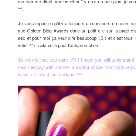
car comme dirait mon boucher ” y en a un peu plus, je v
^^.
Je vous rappelle qu’il y a toujours un concours en cours sur 
aux Golden Blog Awards donc un petit clic sur la page d’a
sec et pour moi ça veut dire beaucoup <3 ( et c’est tous
voter ^^) voilà voilà pour l’autopromotion !
So tell me that you want it??!! I hope you will understand 
next tuesday with another amazing shade from piCture pOl
leave a little last, but not least! ^^