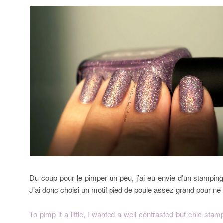
Du coup pour le pimper un peu, j’ai eu envie d’un stamping
J’ai donc choisi un motif pied de poule assez grand pour ne 
To pimp it a little, I wanted a well contrasted but chic stam