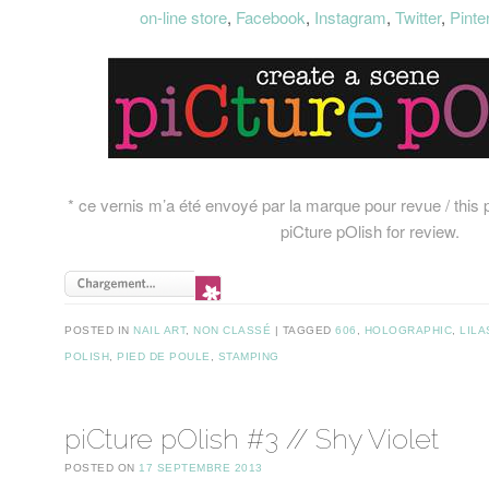
on-line store
,
Facebook
,
Instagram
,
Twitter
,
Pinte
* ce vernis m’a été envoyé par la marque pour revue / this
piCture pOlish for review.
POSTED IN
NAIL ART
,
NON CLASSÉ
TAGGED
606
,
HOLOGRAPHIC
,
LILA
POLISH
,
PIED DE POULE
,
STAMPING
piCture pOlish #3 // Shy Violet
POSTED ON
17 SEPTEMBRE 2013