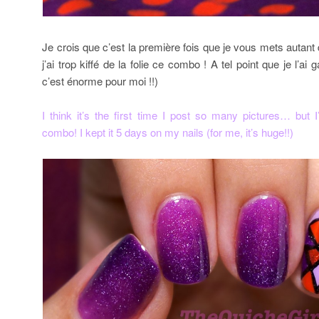
Je crois que c’est la première fois que je vous mets autant
j’ai trop kiffé de la folie ce combo ! A tel point que je l’ai g
c’est énorme pour moi !!)
I think it’s the first time I post so many pictures… but I’
combo! I kept it 5 days on my nails (for me, it’s huge!!)