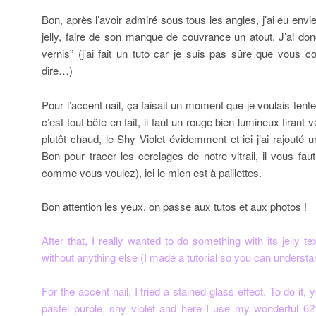
Bon, après l’avoir admiré sous tous les angles, j’ai eu envie
jelly, faire de son manque de couvrance un atout. J’ai don
vernis” (j’ai fait un tuto car je suis pas sûre que vous
dire…)
Pour l’accent nail, ça faisait un moment que je voulais tenter 
c’est tout bête en fait, il faut un rouge bien lumineux tirant
plutôt chaud, le Shy Violet évidemment et ici j’ai rajouté 
Bon pour tracer les cerclages de notre vitrail, il vous faut
comme vous voulez), ici le mien est à paillettes.
Bon attention les yeux, on passe aux tutos et aux photos !
After that, I really wanted to do something with its jelly te
without anything else (I made a tutorial so you can understa
For the accent nail, I tried a stained glass effect. To do it
pastel purple, shy violet and here I use my wonderful 62