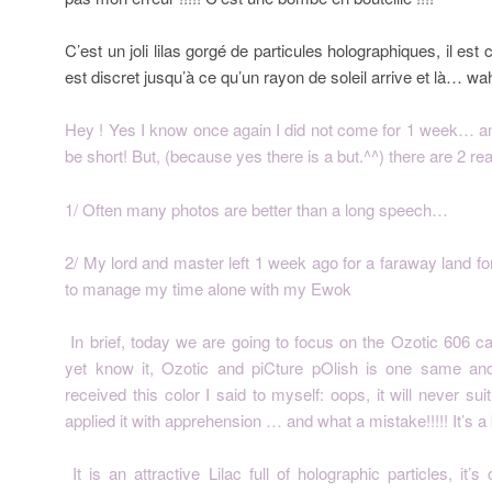
C’est un joli lilas gorgé de particules holographiques, il est
est discret jusqu’à ce qu’un rayon de soleil arrive et là… wa
Hey ! Yes I know once again I did not come for 1 week… 
be short! But, (because yes there is a but.^^) there are 2 rea
1/ Often many photos are better than a long speech…
2/ My lord and master left 1 week ago for a faraway land fo
to manage my time alone with my Ewok
In brief, today we are going to focus on the Ozotic 606 c
yet know it, Ozotic and piCture pOlish is one same and
received this color I said to myself: oops, it will never su
applied it with apprehension … and what a mistake!!!!! It’s a 
It is an attractive Lilac full of holographic particles, it’s