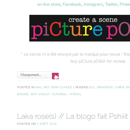
on-line store
,
Facebook
,
Instagram
,
Twitter
,
Pinte
* ce vernis m’a été envoyé par la marque pour revue / thi
buy piCture pOlish for review.
POSTED IN
NAIL ART
,
NON CLASSÉ
TAGGED
621
,
GRADIENT
,
LINER
,
N
ROUGE
,
SHY VIOLET
,
TUTORIEL
,
VITRAIL
Laka rose(s) // La blogo fait Pshiiit
POSTED ON
7 AOÛT 2013