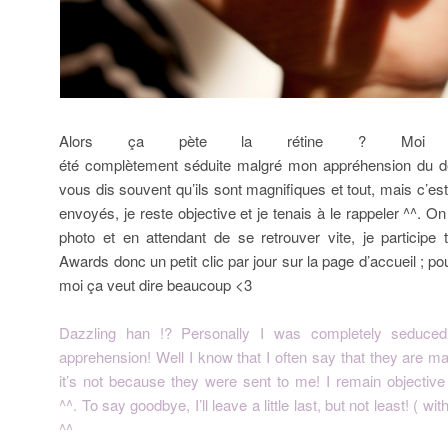
Alors ça pète la rétine ? Moi pers
été complètement séduite malgré mon appréhension du dé
vous dis souvent qu’ils sont magnifiques et tout, mais c’es
envoyés, je reste objective et je tenais à le rappeler ^^. On
photo et en attendant de se retrouver vite, je participe
Awards donc un petit clic par jour sur la page d’accueil ; po
moi ça veut dire beaucoup <3
Dazzling han !? Personally I was completely seduced 
apprehension! Well I know that I often say that they are 
it’s not because they were sent to me! I remain objective
^^. To say goodbye, I’ll leave a little last, but not least! ( wi
^^