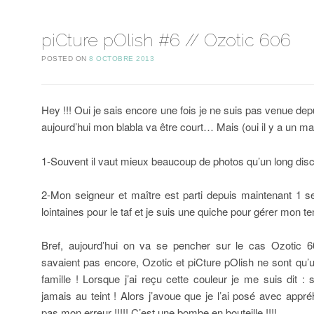
piCture pOlish #6 // Ozotic 606
POSTED ON
8 OCTOBRE 2013
Hey !!! Oui je sais encore une fois je ne suis pas venue de
aujourd’hui mon blabla va être court… Mais (oui il y a un mais
1-Souvent il vaut mieux beaucoup de photos qu’un long dis
2-Mon seigneur et maître est parti depuis maintenant 1 
lointaines pour le taf et je suis une quiche pour gérer mon
Bref, aujourd’hui on va se pencher sur le cas Ozotic 6
savaient pas encore, Ozotic et piCture pOlish ne sont qu
famille ! Lorsque j’ai reçu cette couleur je me suis dit : 
jamais au teint ! Alors j’avoue que je l’ai posé avec appré
pas mon erreur !!!!! C’est une bombe en bouteille !!!!