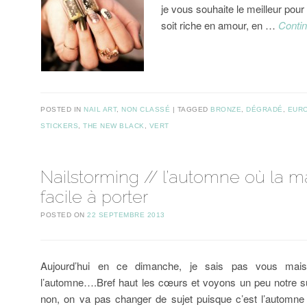
je vous souhaite le meilleur pou
soit riche en amour, en …
Conti
POSTED IN
NAIL ART
,
NON CLASSÉ
TAGGED
BRONZE
,
DÉGRADÉ
,
EUR
STICKERS
,
THE NEW BLACK
,
VERT
Nailstorming // l’automne où la 
facile à porter
POSTED ON
22 SEPTEMBRE 2013
Aujourd’hui en ce dimanche, je sais pas vous mais
l’automne….Bref haut les cœurs et voyons un peu notre suj
non, on va pas changer de sujet puisque c’est l’automne 