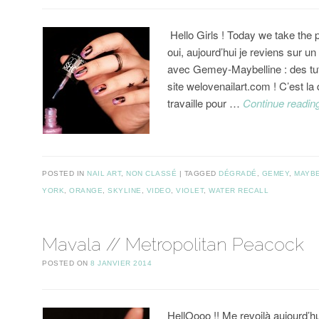
Hello Girls ! Today we take the 
oui, aujourd’hui je reviens sur un
avec Gemey-Maybelline : des tut
site welovenailart.com ! C’est la
travaille pour …
Continue readi
POSTED IN
NAIL ART
,
NON CLASSÉ
TAGGED
DÉGRADÉ
,
GEMEY
,
MAYBE
YORK
,
ORANGE
,
SKYLINE
,
VIDEO
,
VIOLET
,
WATER RECALL
Mavala // Metropolitan Peacock
POSTED ON
8 JANVIER 2014
HellOooo !! Me revoilà aujourd’hu