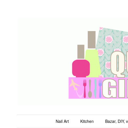
QuicheGirl
Main menu
Skip to content
Nail Art
Kitchen
Bazar, DIY, 