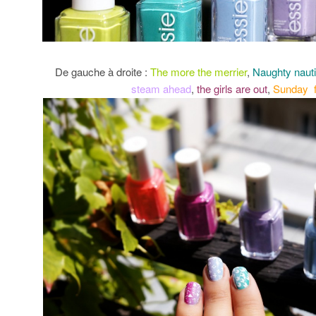
De gauche à droite :
The more the merrier
,
Naughty nauti
steam
ahead
,
the girls are out
,
Sunday 