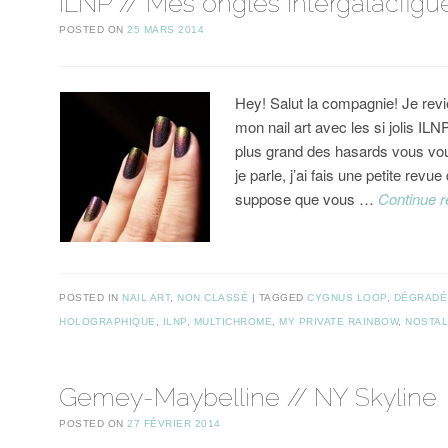
ILNP // Mes ongles intergalacfigu
POSTED ON
25 MARS 2014
Hey! Salut la compagnie! Je re
mon nail art avec les si jolis IL
plus grand des hasards vous v
je parle, j’ai fais une petite revu
suppose que vous …
Continue 
POSTED IN
NAIL ART
,
NON CLASSÉ
TAGGED
CYGNUS LOOP
,
DÉGRADÉ
HOLOGRAPHIQUE
,
ILNP
,
MULTICHROME
,
MY PRIVATE RAINBOW
,
NOSTAL
Gemey-Maybelline // NY Skyline
POSTED ON
27 FÉVRIER 2014