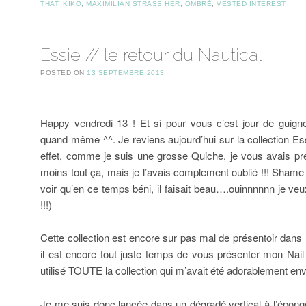
THAT
,
KIKO
,
MAXIMILIAN STRASS HER
,
OMBRÉ
,
VESTED INTEREST
Essie // le retour du Nautical
POSTED ON
13 SEPTEMBRE 2013
Happy vendredi 13 ! Et si pour vous c’est jour de guign
quand même ^^. Je reviens aujourd’hui sur la collection Ess
effet, comme je suis une grosse Quiche, je vous avais pré
moins tout ça, mais je l’avais complement oublié !!! Shame 
voir qu’en ce temps béni, il faisait beau….ouinnnnnn je veux
!!!)
Cette collection est encore sur pas mal de présentoir dans
il est encore tout juste temps de vous présenter mon Nail A
utilisé TOUTE la collection qui m’avait été adorablement en
Je me suis donc lancée dans un dégradé vertical à l’épong