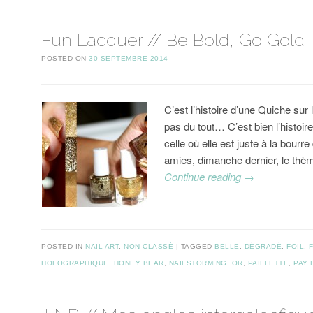
Fun Lacquer // Be Bold, Go Gold
POSTED ON
30 SEPTEMBRE 2014
C’est l’histoire d’une Quiche sur
pas du tout… C’est bien l’histoi
celle où elle est juste à la bour
amies, dimanche dernier, le th
Continue reading
→
POSTED IN
NAIL ART
,
NON CLASSÉ
TAGGED
BELLE
,
DÉGRADÉ
,
FOIL
,
HOLOGRAPHIQUE
,
HONEY BEAR
,
NAILSTORMING
,
OR
,
PAILLETTE
,
PAY 