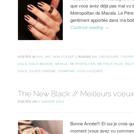
que vous avez déjà pas mal vu sur
Metropolitan de Mavala. Le Père
gentiment apportée dans ma boit
Continue reading
→
POSTED IN
NAIL ART
,
NON CLASSÉ
TAGGED
BM
,
CIRCULAIRE
,
COOPER
GOLD
,
GOLD BRONZE
,
MAVALA
,
METROPOLITAN
,
METTALIC BLUE
,
MULT
GOLD
,
SILVER CHROME
,
STAMPING
,
VIVID LACQUER
The New Black // Meilleurs voeux
POSTED ON
2 JANVIER 2014
Bonne Année!!! Et oui je crois qu
moment (vous avez vu comment je