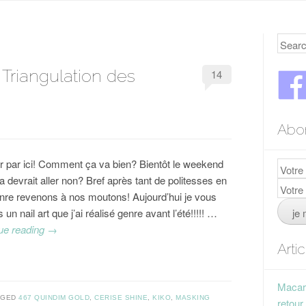
Searc
Triangulation des
14
Abo
r par ici! Comment ça va bien? Bientôt le weekend
 devrait aller non? Bref après tant de politesses en
enre revenons à nos moutons! Aujourd’hui je vous
 un nail art que j’ai réalisé genre avant l’été!!!!! …
ue reading
→
Arti
Macaro
GGED
467 QUINDIM GOLD
,
CERISE SHINE
,
KIKO
,
MASKING
retour