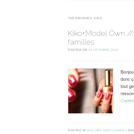
TAG ARCHIVES:
KIKO
Kiko+Model Own // 
familles
POSTED ON
24 OCTOBRE 2014
Bonjou
donc ça
tout g
ressors
Contin
POSTED IN
NAIL ART
,
NON CLASSÉ
TA