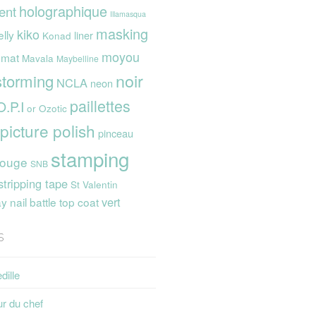
holographique
ent
Illamasqua
masking
kiko
elly
liner
Konad
moyou
mat
Mavala
Maybelline
noir
storming
NCLA
neon
paillettes
O.P.I
or
Ozotic
picture polish
pinceau
stamping
rouge
SNB
stripping tape
St Valentin
vert
 nail battle
top coat
s
dille
ur du chef