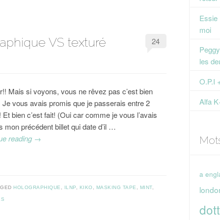
Essie
moi
raphique VS texturé
24
Peggy 
les de
O.P.I 
r!! Mais si voyons, vous ne rêvez pas c’est bien
Alfa K
. Je vous avais promis que je passerais entre 2
 Et bien c’est fait! (Oui car comme je vous l’avais
s mon précédent billet qui date d’il …
ue reading
→
Mot
a engl
londo
GGED
HOLOGRAPHIQUE
,
ILNP
,
KIKO
,
MASKING TAPE
,
MINT
,
ES
dott