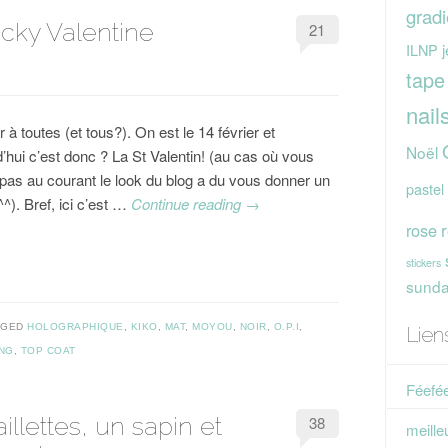
gradi
ocky Valentine
21
j
ILNP
tape
nail
 à toutes (et tous?). On est le 14 février et
Noël
d’hui c’est donc ? La St Valentin! (au cas où vous
 pas au courant le look du blog a du vous donner un
pastel
^^). Bref, ici c’est …
Continue reading
→
rose
stickers
sunday
GGED
HOLOGRAPHIQUE
,
KIKO
,
MAT
,
MOYOU
,
NOIR
,
O.P.I
,
Lien
NG
,
TOP COAT
Féefée
illettes, un sapin et
38
meille