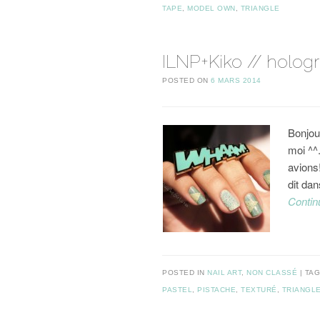
TAPE
,
MODEL OWN
,
TRIANGLE
ILNP+Kiko // holog
POSTED ON
6 MARS 2014
Bonjou
moi ^^
avions!
dit dan
Contin
POSTED IN
NAIL ART
,
NON CLASSÉ
TA
PASTEL
,
PISTACHE
,
TEXTURÉ
,
TRIANGL