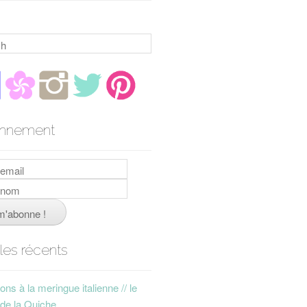
h
nnement
cles récents
ns à la meringue italienne // le
 de la Quiche