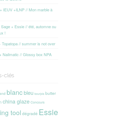
 + IEUV +ILNP // Mon marble à
Sage + Essie // été, automne ou
ux !
+ Topatopa // summer is not over
+ Nailmatic // Glossy box NPA
s-clés
blanc
bleu
butter
and
bourjois
china glaze
n
Concours
Essie
ing tool
dégradé