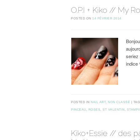
O.P.I + Kiko // My R
POSTED ON
14 FÉVRIER 2014
Bonjour
aujour
seriez
indice 
POSTED IN
NAIL ART
,
NON CLASSÉ
TA
PINCEAU
,
ROSES
,
ST VALENTIN
,
STAMPI
Kiko+Essie // des pa