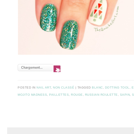
POSTED IN
NAIL ART
,
NON CLASSÉ
TAGGED
BLANC
,
DOTTING TOOL
,
E
MOJITO MADNESS
,
PAILLETTES
,
ROUGE
,
RUSSIAN ROULETTE
,
SAPIN
,
S
Post navigation