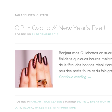
TAG ARCHIVES:
GLITTER
O.P.I + Ozotic // New Year’s Eve !
POSTED ON
31 DÉCEMBRE 2013
Bonjour mes Quichettes en sucre
fini dans quelques heures mainte
de la fête, des bonnes résolution
peu des petits fours et du foie g
Continue reading
→
POSTED IN
NAIL ART
,
NON CLASSÉ
TAGGED
502
,
530
,
EVERY MONTH 
O.P.I
,
OZOTIC
,
PAILLETTES
,
STRIPPING TAPE