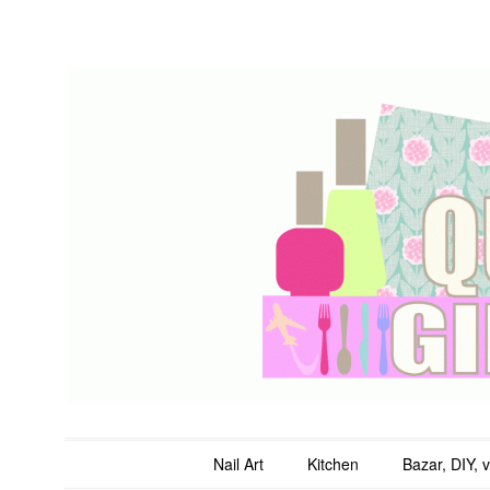
QuicheGirl
Main menu
Skip to content
Nail Art
Kitchen
Bazar, DIY, 